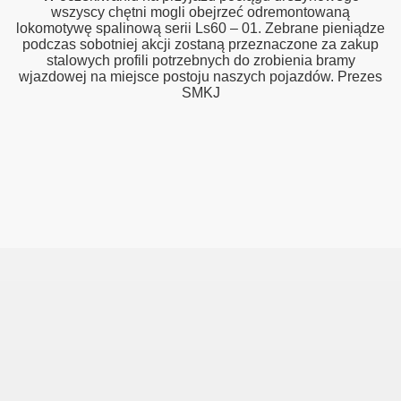
wszyscy chętni mogli obejrzeć odremontowaną
lokomotywę spalinową serii Ls60 – 01. Zebrane pieniądze
podczas sobotniej akcji zostaną przeznaczone za zakup
stalowych profili potrzebnych do zrobienia bramy
wjazdowej na miejsce postoju naszych pojazdów. Prezes
SMKJ
zyna Śląska - Kamieniec Ząbkowicki - Nysa oraz Nysa Głucho
linowych
inka
rzecz - Rzepin