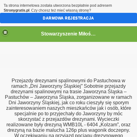
Ta strona internetowa została utworzona bezpłatnie pod adresem
Stronygratis.pl
. Czy chcesz też mieć własną stronę?
DARMOWA REJESTRACJA
Stowarzyszenie Miłośników Kolei w Jaworzynie Śląskiej.
go 12.09.2015
Śląskiej z Opola Głównego oraz Pokrzywnej
Przejazdy drezynami spalinowymi do Pastuchowa w
kiej 13-14.09.2014r
ramach „Dni Jaworzyny Śląskiej” Sobotnie przejazdy
drezynami spalinowymi na trasie Jaworzyna Śląska –
Pastuchów – Jaworzyna Śląska, zorganizowane w ramach
y
Dni Jaworzyny Śląskiej, jak co roku cieszyły się sporym
zainteresowaniem naszych mieszkańców jak i osób, które
"Bieszczady 2014r. „
specjalnie po to przyjechały do Jaworzyny by móc
skorzystać z przejazdów drezynami. Wycieczki
h "Historia i Współczesność"
realizowane były drezyną WMB10L - 6404 „Kolzam”, oraz
drezyną na bazie malucha 126p plus wagonik doczepny.
W oczekiwaniu na przyjazd pociągu drezynowego
a Berlinki dawnej magistrali kolejowej Berlin - Wrocław w dni