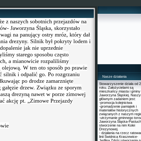
e z naszych sobotnich przejazdów na
hów- Jaworzyna Śląska, skorzystało
uwagi na panujący ostry mróz, który dał
nia drezyny. Silnik był pokryty lodem i
dopalenie jak nie uprzednie
yliśmy starego sposobu często
ch, a mianowicie rozpaliliśmy
 olejową. W ten oto sposób po prawie
 silnik i odpalić go. Po rozgrzaniu
Nasze działania
dkuwając po drodze zamarznięte
Stowarzyszenie działa od 
g gałęzie drzew. Związku ze sporym
roku. Założycielami są
mieszkańcy miasta i gminy
naszą drezyną nawet w porze zimowej
Jaworzyna Śląskiej. Nasz
głównym zadaniem jest:
ać akcję pt. „Zimowe Przejazdy
-promocja kolejnictwa
-gromadzenie pamiątek i
materiałów historycznych
związanych z naszym reg
-utrzymanie gminnego toro
Jaworzyna Śląska-Pastuch
owie
stworzenie na nim Kolei
Drezynowej.
- działania na rzecz ratowa
linii Świdnica Kraszewice-
Jedlina Zdrój i stworzenia n