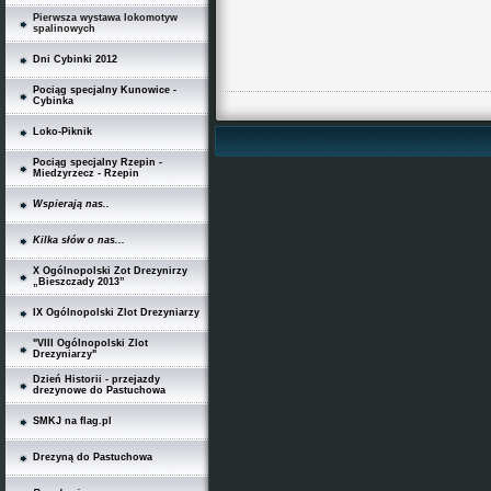
Pierwsza wystawa lokomotyw
spalinowych
Dni Cybinki 2012
Pociąg specjalny Kunowice -
Cybinka
Loko-Piknik
Pociąg specjalny Rzepin -
Miedzyrzecz - Rzepin
Wspierają nas..
Kilka słów o nas...
X Ogólnopolski Zot Drezynirzy
„Bieszczady 2013”
IX Ogólnopolski Zlot Drezyniarzy
"VIII Ogólnopolski Zlot
Drezyniarzy"
Dzień Historii - przejazdy
drezynowe do Pastuchowa
SMKJ na flag.pl
Drezyną do Pastuchowa