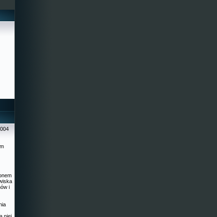
2004
ym
ionem
wiska
ów i
nia
a niej