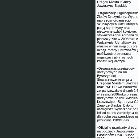
Urzędu Miasta i Gminy
Jaworzyny Śląskiej.
-Organizacja Ogólnopolski
Zlotów Drezyniarzy. Wych
naprzeciw organizacjom
skupiających ludzi, których
pasją są drezyny oraz
nieczynne szlaki kolejowe,
stowarzyszenie zorganizo
pierwszy zlot w 2005roku 
Wolsztynie. Uznaliśmy, że
właśnie w tym miejscu i pr
okazji Parady Parowozów, j
możliwość prezentacja
organizacji jak i różnych
konstrukcji drezyn.
-Organizacja przejazdów
drezynowych na linii
Bystrzyckiej,
Stowarzyszenie wraz z
Urzędem Miastem Świdnic
oraz PKP PR we Wrocławiu
zorganizowała w dniach 2-
wrześniu 2006roku przeja
drezynowe na linii Świdnica
Kraszewice - Bystrzyca G
Zagórze Śląskie. Było to
największe wydarzenie na t
linii od czasu zamknięcia tej 
dla ruchu pasażerskiego n
przełomie 1989/1990r
-Oficjalne przejazdy drez
na bocznicy Jaworzyna-
Pastuchów. Dnia 18 lipca