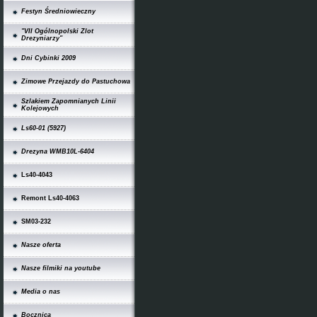
Festyn Średniowieczny
"VII Ogólnopolski Zlot
Drezyniarzy"
Dni Cybinki 2009
Zimowe Przejazdy do Pastuchowa
Szlakiem Zapomnianych Linii
Kolejowych
Ls60-01 (5927)
Drezyna WMB10L-6404
Ls40-4043
Remont Ls40-4063
SM03-232
Nasze oferta
Nasze filmiki na youtube
Media o nas
Bocznica