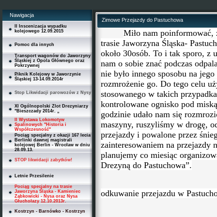
Nawigacja
Zimowe Przejazdy do Pastuchowa
II Inscenizacja wypadku
Miło nam poinformować, ż
kolejowego 12.09.2015
trasie Jaworzyna Śląska- Pastuc
Pomoc dla innych
około 30osób. To i tak sporo, z 
Transport wagonów do Jaworzyny
Śląskiej z Opola Głównego oraz
nam o sobie znać podczas odpala
Pokrzywnej
nie było innego sposobu na jego 
Piknik Kolejowy w Jaworzynie
Śląskiej 13-14.09.2014r
rozmrożenie go. Do tego celu uż
stosowanego w takich przypadka
Stop Likwidacji parowozów z Nysy
kontrolowane ognisko pod miską
XI Ogólnopolski Zlot Drezyniarzy
"Bieszczady 2014r. „
godzinie udało nam się rozmrozić
II Wystawa Lokomotyw
maszyny, ruszyliśmy w drogę, o
Spalinowych "Historia i
Współczesność"
przejazdy i powalone przez śnie
Pociąg specjalny z okazji 167 lecia
Berlinki dawnej magistrali
zainteresowaniem na przejazdy 
kolejowej Berlin - Wrocław w dniu
28.09.13.
planujemy co miesiąc organizow
STOP likwidacji zabytków!
Drezyną do Pastuchowa”.
Letnie Przesilenie
Pociąg specjalny na trasie
odkuwanie przejazdu w Pastuch
Jaworzyna Śląska - Kamieniec
Ząbkowicki - Nysa oraz Nysa
Głuchołazy 12.10.2013r.
Kostrzyn - Barnówko - Kostrzyn