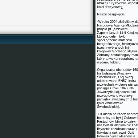
atrakcji turystycznej w post
kolei drezynowej,
Nasze osiągnięcia:
-W roku 2004 złożyliśmy d
Narodowej Agencji Młodzie
projekt pt. „Szlakiem
Zapomnianych Linii Kolejow
którego celem było,
sporządzenie materiału
fotograficznego, historycz
trzech wybranych linii
kolejowych dolnego śląska.
Zebrany został bogaty mate
który to wykorzystaliśmy p
wydaniu folderu.
Organizacja obchodów 160
linii kolejowej Wrocław-
Świebodzice, z tej okazji
udekorowano EN57, która
przyjechała w planie pierw
pociągu z roku 1843. Na
Jaworzyńskiej poczekalni
przygotowano wystawę
pamiątek związanych z hist
kolei Wrocławsko –
Świebodzickiej.
-Działania na rzecz ochron
bocznicy po byłej Cukrowni
Pastuchów, która to dzięki
naszym działaniom nie zost
fizycznie rozebrana wraz z
likwidacją cukrowni. Dziś
torowisko jest własnością