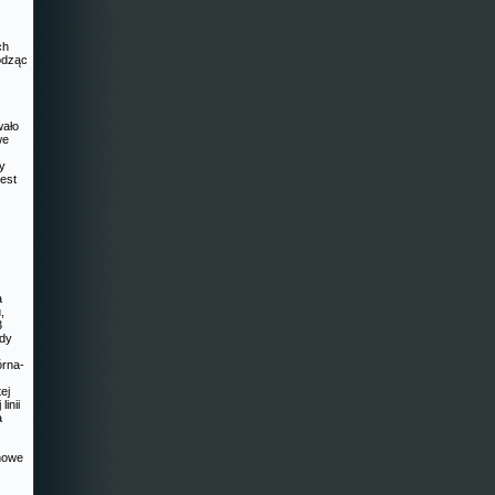
ch
odząc
wało
we
zy
est
a
,
3
zdy
órna-
ej
linii
a
ynowe