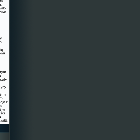
iku
e,
wało
nowe
dy
ch
ją
howa
órym
u
azdy
zyny
liśmy
im
cję z
mu
eż w
ości
a
Ls60.