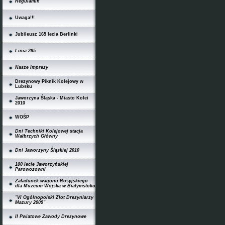
Regulamin
Uwaga!!!
Jubileusz 165 lecia Berlinki
Linia 285
Nasze Imprezy
Drezynowy Piknik Kolejowy w
Lubsku
Jaworzyna Śląska - Miasto Kolei
2010
WOŚP
Dni Techniki Kolejowej stacja
Wałbrzych Główny
Dni Jaworzyny Śląskiej 2010
100 lecie Jaworzyńskiej
Parowozowni
Załadunek wagonu Rosyjskiego
dla Muzeum Wojska w Białymstoku
"VI Ogólnopolski Zlot Drezyniarzy
Mazury 2009"
II Pwiatowe Zawody Drezynowe