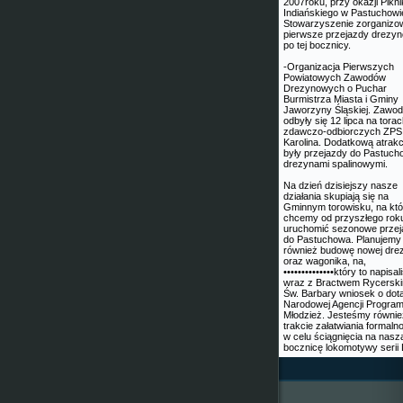
2007roku, przy okazji Pikn
Indiańskiego w Pastuchowi
Stowarzyszenie zorganizo
pierwsze przejazdy drezy
po tej bocznicy.
-Organizacja Pierwszych
Powiatowych Zawodów
Drezynowych o Puchar
Burmistrza Miasta i Gminy
Jaworzyny Śląskiej. Zawo
odbyły się 12 lipca na tora
zdawczo-odbiorczych ZPS
Karolina. Dodatkową atrakc
były przejazdy do Pastuc
drezynami spalinowymi.
Na dzień dzisiejszy nasze
działania skupiają się na
Gminnym torowisku, na kt
chcemy od przyszłego rok
uruchomić sezonowe przej
do Pastuchowa. Planujemy
również budowę nowej dre
oraz wagonika, na,
••••••••••••••który to napisa
wraz z Bractwem Rycersk
Św. Barbary wniosek o dota
Narodowej Agencji Progra
Młodzież. Jesteśmy równi
trakcie załatwiania formaln
w celu ściągnięcia na nasz
bocznicę lokomotywy serii 