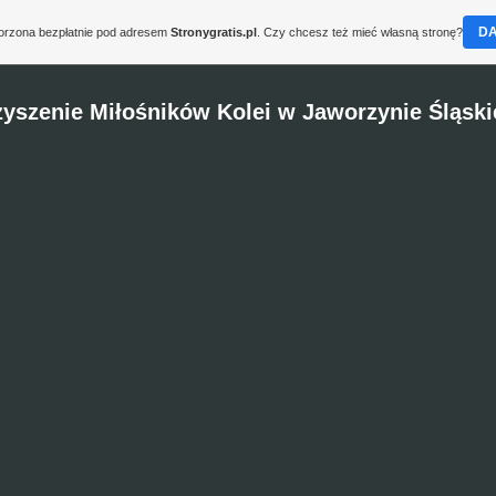
D
worzona bezpłatnie pod adresem
Stronygratis.pl
. Czy chcesz też mieć własną stronę?
yszenie Miłośników Kolei w Jaworzynie Śląskie