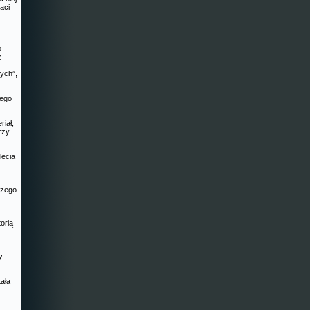
aci
o
ż
ych”,
nego
riał,
rzy
lecia
szego
orią
y
ała