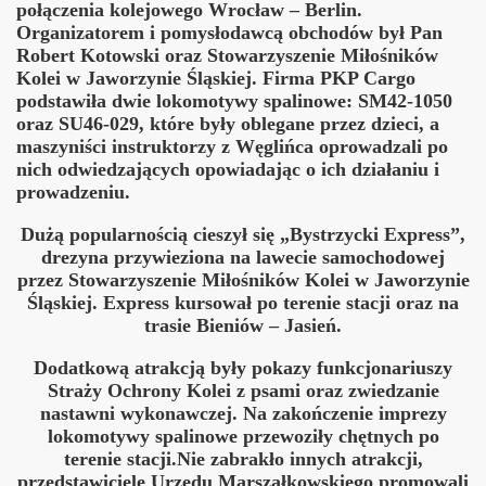
połączenia kolejowego Wrocław – Berlin.
Organizatorem i pomysłodawcą obchodów był Pan
Robert Kotowski oraz Stowarzyszenie Miłośników
Kolei w Jaworzynie Śląskiej. Firma PKP Cargo
podstawiła dwie lokomotywy spalinowe: SM42-1050
oraz SU46-029, które były oblegane przez dzieci, a
zyna Śląska - Kamieniec Ząbkowicki - Nysa oraz Nysa Głucho
maszyniści instruktorzy z Węglińca oprowadzali po
nich odwiedzających opowiadając o ich działaniu i
prowadzeniu.
linowych
Dużą popularnością cieszył się „Bystrzycki Express”,
drezyna przywieziona na lawecie samochodowej
przez Stowarzyszenie Miłośników Kolei w Jaworzynie
Śląskiej. Express kursował po terenie stacji oraz na
inka
trasie Bieniów – Jasień.
Dodatkową atrakcją były pokazy funkcjonariuszy
Straży Ochrony Kolei z psami oraz zwiedzanie
nastawni wykonawczej. Na zakończenie imprezy
rzecz - Rzepin
lokomotywy spalinowe przewoziły chętnych po
terenie stacji.Nie zabrakło innych atrakcji,
przedstawiciele Urzędu Marszałkowskiego promowali