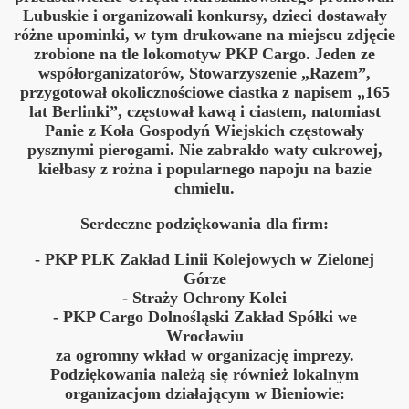
Lubuskie i organizowali konkursy, dzieci dostawały
różne upominki, w tym drukowane na miejscu zdjęcie
zrobione na tle lokomotyw PKP Cargo. Jeden ze
Bieszczady 2013”
współorganizatorów, Stowarzyszenie „Razem”,
przygotował okolicznościowe ciastka z napisem „165
lat Berlinki”, częstował kawą i ciastem, natomiast
Panie z Koła Gospodyń Wiejskich częstowały
y"
pysznymi pierogami. Nie zabrakło waty cukrowej,
kiełbasy z rożna i popularnego napoju na bazie
nowe do Pastuchowa
chmielu.
Serdeczne podziękowania dla firm:
- PKP PLK Zakład Linii Kolejowych w Zielonej
Górze
- Straży Ochrony Kolei
- PKP Cargo Dolnośląski Zakład Spółki we
Wrocławiu
za ogromny wkład w organizację imprezy.
Podziękowania należą się również lokalnym
organizacjom działającym w Bieniowie: