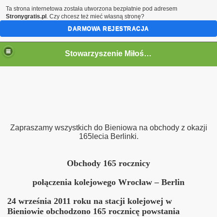
Ta strona internetowa została utworzona bezpłatnie pod adresem
Stronygratis.pl
. Czy chcesz też mieć własną stronę?
DARMOWA REJESTRACJA
Stowarzyszenie Miłośników Kolei w Jaworzynie Śląskiej.
go 12.09.2015
Śląskiej z Opola Głównego oraz Pokrzywnej
Zapraszamy wszystkich do Bieniowa na obchody z okazji
kiej 13-14.09.2014r
165lecia Berlinki.
y
Obchody 165 rocznicy
"Bieszczady 2014r. „
połączenia kolejowego Wrocław – Berlin
h "Historia i Współczesność"
24 września 2011 roku na stacji kolejowej w
Bieniowie obchodzono 165 rocznicę powstania
a Berlinki dawnej magistrali kolejowej Berlin - Wrocław w dni