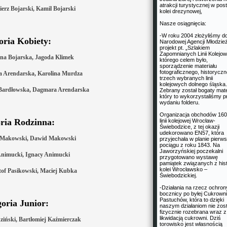
atrakcji turystycznej w post
ierz Bojarski, Kamil Bojarski
kolei drezynowej,
Nasze osiągnięcia:
-W roku 2004 złożyliśmy d
oria Kobiety:
Narodowej Agencji Młodzie
projekt pt. „Szlakiem
Zapomnianych Linii Kolejow
yna Bojarska, Jagoda Klimek
którego celem było,
sporządzenie materiału
fotograficznego, historycz
na Arendarska, Karolina Murdza
trzech wybranych linii
kolejowych dolnego śląska.
a Bardłowska, Dagmara Arendarska
Zebrany został bogaty mate
który to wykorzystaliśmy p
wydaniu folderu.
Organizacja obchodów 160
ria Rodzinna:
linii kolejowej Wrocław-
Świebodzice, z tej okazji
udekorowano EN57, która
ej Makowski, Dawid Makowski
przyjechała w planie pierw
pociągu z roku 1843. Na
Jaworzyńskiej poczekalni
 Animucki, Ignacy Animucki
przygotowano wystawę
pamiątek związanych z hist
kolei Wrocławsko –
ztof Pasikowski, Maciej Kubka
Świebodzickiej.
-Działania na rzecz ochron
bocznicy po byłej Cukrowni
Pastuchów, która to dzięki
oria Junior:
naszym działaniom nie zost
fizycznie rozebrana wraz z
likwidacją cukrowni. Dziś
ziński, Bartłomiej Kaźmierczak
torowisko jest własnością