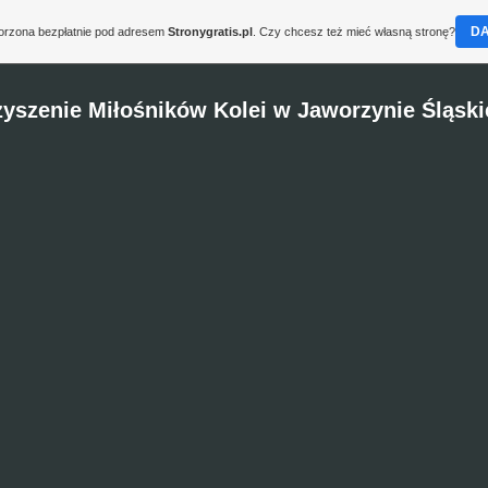
D
worzona bezpłatnie pod adresem
Stronygratis.pl
. Czy chcesz też mieć własną stronę?
yszenie Miłośników Kolei w Jaworzynie Śląskie