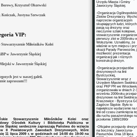
Urzędu Miasta i Gminy
 Borowy, Krzysztof Olszewski
Jaworzyny Śląskiej.
-Organizacja Ogólnopolski
yk Kończak, Justyna Szewczak
Zlotów Drezyniarzy. Wych
naprzeciw organizacjom
skupiających ludzi, których
pasją są drezyny oraz
nieczynne szlaki kolejowe,
egoria VIP:
stowarzyszenie zorganizo
pierwszy zlot w 2005roku 
Wolsztynie. Uznaliśmy, że
e Stowarzyszenie Miłośników Kolei
właśnie w tym miejscu i pr
okazji Parady Parowozów, j
możliwość prezentacja
iBP w Jaworzynie Śląskiej
organizacji jak i różnych
konstrukcji drezyn.
 Miejski w Jaworzynie Śląskiej
-Organizacja przejazdów
drezynowych na linii
Bystrzyckiej,
ępnych jest w naszej galeii.
Stowarzyszenie wraz z
znie zapraszam!!!
Urzędem Miastem Świdnic
oraz PKP PR we Wrocławiu
zorganizowała w dniach 2-
wrześniu 2006roku przeja
drezynowe na linii Świdnica
Kraszewice - Bystrzyca G
Zagórze Śląskie. Było to
największe wydarzenie na t
linii od czasu zamknięcia tej 
dla ruchu pasażerskiego n
yńskie Stowarzyszenie Miłośników Kolei oraz
przełomie 1989/1990r
dowy Ośrodek Kultury i Biblioteka Publiczna w
ie Śląskiej serdecznie zapraszają Państwa do wzięcia
-Oficjalne przejazdy drez
 w II Powiatowych Zawodach Drezynowych, które
na bocznicy Jaworzyna-
ię 11 lipca 2009 r. w godzinach od 14:00 do 19:00 na
Pastuchów. Dnia 18 lipca