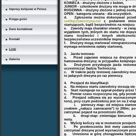
KOBIECA - drużyny złożone z kobiet,
JUNIOR - członkowie drużyny nie mogą w dni
Imprezy kolejowe w Polsce.
RODZINNA – drużyny złożone z jednej osoby d
OPEN - kategoria otwarta - dla wszystkich.
d. Zgłoszenia można dokonywać przed t
Księga gości
sokibp@jaworzyna.net
z podaniem imion
startujących, bądź bezpośrednio na miejscu
e. Zawody maja charakter otwarty - w związ
Dane kontaktowe
wyjątkiem tych, których do startu nie dopu
stanu trzeźwości i innych okolicznoś
bezpieczeństwa uczestników imprezy.
Kontakt
f. Drużyny mogą startować nieograniczoną l
wymaga wniesienia opłaty startowej.
Linki
3. Jazda testowa:
a. Przed zajęciem miejsca na drezynie st
Galeriia
hamowania drezyny; w przypadku kolejnego s
b. Drużynom przysługuje jazda testowa; 
uczestniczyć Sędzia Techniczny.
c. W trakcie jazdy testowej zawodnicy m
to jadących drezyna po raz pierwszy.
4. Przejazd do klasyfikacji:
a. Na miejscu startu zawodnicy stosują się
b. Start następuje na sygnał podany przez 
c. Pomiar czasu rozpoczyna się, gdy przednia
d. Przejazd odbywa się po wyznaczonym 
toru), przy czym podzielony jest on na 2 eta
i. pierwszy etap: od miejsca startoweg
znakiem „nakazu zawracania”) to 200m; po
zatrzymać pojazd na przestrzeni 20m,
ii. drugi etap: zmieniając kierunek jazdy
mety.
e. Wyścig kończy się w momencie przejechan
f. Po przekroczeniu linii mety zawodn
zatrzymać drezynę przed wyznaczonym przez
g. Uniesiona w górę chorągiewka Sędzieg