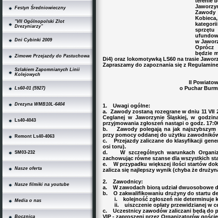
terenie 
Jaworzyn
Festyn Średniowieczny
Zawody 
Kobieca
"VII Ogólnopolski Zlot
kategor
Drezyniarzy"
sprzęt
ufundow
Dni Cybinki 2009
w Jaworz
Oprócz 
będzie 
Zimowe Przejazdy do Pastuchowa
Di4) oraz lokomotywką LS60 na trasie Jawor
Zapraszamy do zapoznania się z Regulamine
Szlakiem Zapomnianych Linii
Kolejowych
II Powiato
o Puchar Burmi
Ls60-01 (5927)
Drezyna WMB10L-6404
1. Uwagi ogólne:
a. Zawody zostaną rozegrane w dniu 11 VII 2
Ceglanej w Jaworzynie Śląskiej, w godzina
Ls40-4043
przyjmowania zgłoszeń nastąpi o godz. 17:0
b. Zawody polegają na jak najszybszym 
przy pomocy oddanej do użytku zawodników
Remont Ls40-4063
c. Przejazdy zaliczane do klasyfikacji gene
osi toru).
d. W szczególnych warunkach Organizat
SM03-232
zachowując równe szanse dla wszystkich sta
e. W przypadku większej ilości startów dok
Nasze oferta
zalicza się najlepszy wynik (chyba że drużyn
2. Zawodnicy:
Nasze filmiki na youtube
a. W zawodach biorą udział dwuosobowe d
b. O zakwalifikowaniu drużyny do startu d
i. kolejność zgłoszeń nie determinuje ko
Media o nas
ii. uiszczenie opłaty przewidzianej w c
c. Uczestnicy zawodów zaliczani będą do pi
VIP - zaproszeni przez Organizatorów goście 
Bocznica