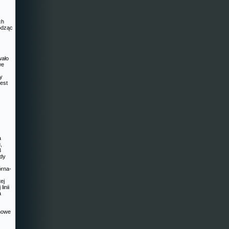
ch
odząc
wało
we
zy
est
a
,
3
zdy
órna-
ej
linii
a
ynowe