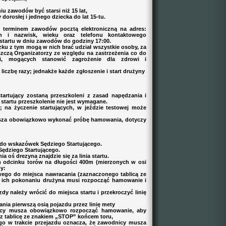
u zawodów być starsi niż 15 lat,
orosłej i jednego dziecka do lat 15-tu.
erminem zawodów pocztą elektroniczną na adres:
 i nazwisk, wieku oraz telefonu kontaktowego
 startu w dniu zawodów do godziny 17:00.
ku z tym mogą w nich brać udział wszystkie osoby, za
szczą Organizatorzy ze względu na zastrzeżenia co do
ci, mogących stanowić zagrożenie dla zdrowi i
iczbę razy; jednakże każde zgłoszenie i start drużyny
artujący zostaną przeszkoleni z zasad napędzania i
tartu przeszkolenie nie jest wymagane.
na życzenie startujących, w jeździe testowej może
usza obowiązkowo wykonać próbę hamowania, dotyczy
 do wskazówek Sędziego Startującego.
Sędziego Startującego.
 oś drezyna znajdzie się za linia startu.
odcinku torów na długości 400m (mierzonych w osi
py:
o do miejsca nawracania (zaznaczonego tablicą ze
 ich pokonaniu drużyna musi rozpocząć hamowanie i
 należy wrócić do miejsca startu i przekroczyć linię
ia pierwszą osią pojazdu przez linię mety
icy musza obowiązkowo rozpocząć hamowanie, aby
 tablicę ze znakiem „STOP” końcem toru,
o w trakcie przejazdu oznacza, że zawodnicy musza