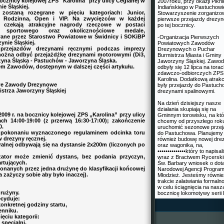
bocznicy kolejowej ZPS "Karolina" przy ulicy Ceglanej w
2007roku, przy okazji Pikn
ie Śląskiej.
Indiańskiego w Pastuchowi
zostaną rozegrane w pięciu kategoriach: Junior,
Stowarzyszenie zorganizo
, Rodzinna, Open i VIP. Na zwycięzców w każdej
pierwsze przejazdy drezy
ii czekają atrakcyjne nagrody rzeczowe w postaci
po tej bocznicy.
u sportowego oraz okolicznościowe medale,
ane przez Starostwo Powiatowe w Świdnicy i SOKiBP
-Organizacja Pierwszych
ynie Śląskiej.
Powiatowych Zawodów
przejazdów drezynami ręcznymi podczas imprezy
Drezynowych o Puchar
można odbyć przejażdżkę drezynami motorowymi (Di3,
Burmistrza Miasta i Gminy
zyna Śląska - Pastuchów - Jaworzyna Śląska.
Jaworzyny Śląskiej. Zawo
m Zawodów, dostępnym w dalszej części artykułu.
odbyły się 12 lipca na tora
zdawczo-odbiorczych ZPS
Karolina. Dodatkową atrakc
we Zawody Drezynowe
były przejazdy do Pastuc
strza Jaworzyny Śląskiej
drezynami spalinowymi.
Na dzień dzisiejszy nasze
działania skupiają się na
009 r. na bocznicy kolejowej ZPS „Karolina” przy ulicy
Gminnym torowisku, na kt
ch 14:00-19:00 (z przerwą 16:30-17:00); zakończenie
chcemy od przyszłego rok
0.
uruchomić sezonowe przej
pokonaniu wyznaczonego regulaminem odcinka toru
do Pastuchowa. Planujemy
 drezyny ręcznej.
również budowę nowej dre
ralnej odbywają się na dystansie 2x200m (liczonych po
oraz wagonika, na,
••••••••••••••który to napisa
or może zmienić dystans, bez podania przyczyn,
wraz z Bractwem Rycersk
rtujących.
Św. Barbary wniosek o dota
onanych przez jedna drużynę do klasyfikacji końcowej
Narodowej Agencji Progra
a zażyczy sobie aby było inaczej).
Młodzież. Jesteśmy równi
trakcie załatwiania formaln
w celu ściągnięcia na nasz
rużyny.
bocznicę lokomotywy serii 
ecyduje:
nkretnej godziny startu,
enniku.
ęciu kategorii:
specjalni,