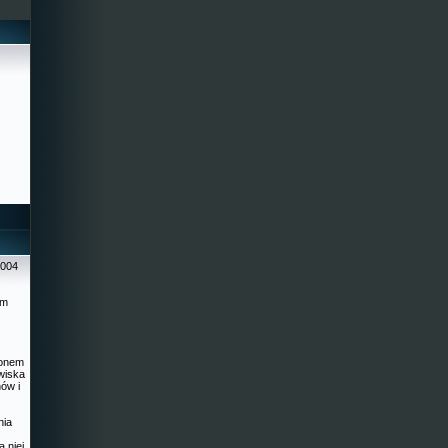
2004
ym
ionem
wiska
ów i
nia
a niej