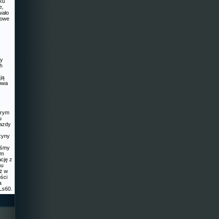
iku
e,
wało
nowe
dy
ch
ją
howa
órym
u
azdy
zyny
liśmy
im
cję z
mu
eż w
ości
a
Ls60.