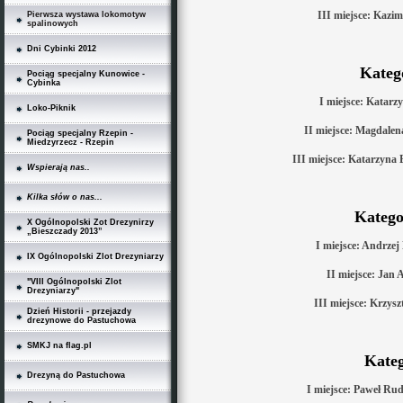
III miejsce: Kazim
Pierwsza wystawa lokomotyw
spalinowych
Dni Cybinki 2012
Kateg
Pociąg specjalny Kunowice -
Cybinka
I miejsce: Katarz
Loko-Piknik
II miejsce: Magdale
Pociąg specjalny Rzepin -
Miedzyrzecz - Rzepin
III miejsce: Katarzyn
Wspierają nas..
Kilka słów o nas...
Katego
X Ogólnopolski Zot Drezynirzy
„Bieszczady 2013”
I miejsce: Andrz
IX Ogólnopolski Zlot Drezyniarzy
II miejsce: Jan
"VIII Ogólnopolski Zlot
Drezyniarzy"
III miejsce: Krzys
Dzień Historii - przejazdy
drezynowe do Pastuchowa
SMKJ na flag.pl
Kateg
Drezyną do Pastuchowa
I miejsce: Paweł Rud