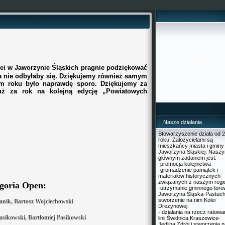
ei w Jaworzynie Śląskich pragnie podziękować
a nie odbyłaby się. Dziękujemy również samym
m roku było naprawdę sporo. Dziękujemy za
już za rok na kolejną edycję „Powiatowych
Nasze działania
Stowarzyszenie działa od 
roku. Założycielami są
mieszkańcy miasta i gminy
Jaworzyna Śląskiej. Nasz
głównym zadaniem jest:
-promocja kolejnictwa
-gromadzenie pamiątek i
materiałów historycznych
związanych z naszym reg
goria Open:
-utrzymanie gminnego toro
Jaworzyna Śląska-Pastuch
stworzenie na nim Kolei
Janik, Bartosz Wojciechowski
Drezynowej.
- działania na rzecz ratowa
Pasikowski, Bartłomiej Pasikowski
linii Świdnica Kraszewice-
Jedlina Zdrój i stworzenia n