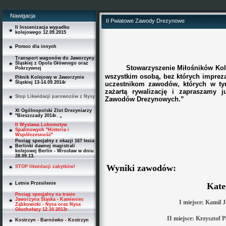
Nawigacja
II Pwiatowe Zawody Drezynowe
II Inscenizacja wypadku
kolejowego 12.09.2015
Pomoc dla innych
Transport wagonów do Jaworzyny
Śląskiej z Opola Głównego oraz
Stowarzyszenie Miłośników Kol
Pokrzywnej
wszystkim osobą, bez których imprez
Piknik Kolejowy w Jaworzynie
Śląskiej 13-14.09.2014r
uczestnikom zawodów, których w ty
zażartą rywalizację i zapraszamy 
Stop Likwidacji parowozów z Nysy
Zawodów Drezynowych.”
XI Ogólnopolski Zlot Drezyniarzy
"Bieszczady 2014r. „
II Wystawa Lokomotyw
Spalinowych "Historia i
Współczesność"
Pociąg specjalny z okazji 167 lecia
Berlinki dawnej magistrali
kolejowej Berlin - Wrocław w dniu
28.09.13.
Wyniki zawodów:
STOP likwidacji zabytków!
Letnie Przesilenie
Kate
Pociąg specjalny na trasie
Jaworzyna Śląska - Kamieniec
I miejsce: Kamil 
Ząbkowicki - Nysa oraz Nysa
Głuchołazy 12.10.2013r.
II miejsce: Krzysztof 
Kostrzyn - Barnówko - Kostrzyn