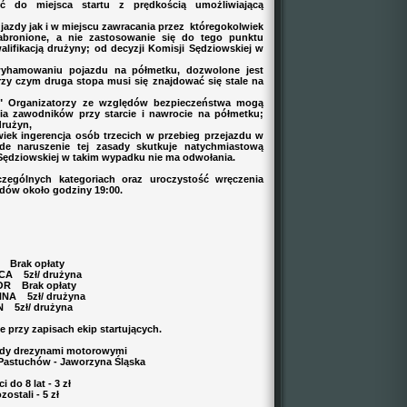
ić do miejsca startu z prędkością umożliwiającą
jazdy jak i w miejscu zawracania przez któregokolwiek
abronione, a nie zastosowanie się do tego punktu
lifikacją drużyny; od decyzji Komisji Sędziowskiej w
yhamowaniu pojazdu na półmetku, dozwolone jest
rzy czym druga stopa musi się znajdować się stale na
" Organizatorzy ze względów bezpieczeństwa mogą
 zawodników przy starcie i nawrocie na półmetku;
drużyn,
iek ingerencja osób trzecich w przebieg przejazdu w
de naruszenie tej zasady skutkuje natychmiastową
 Sędziowskiej w takim wypadku nie ma odwołania.
ególnych kategoriach oraz uroczystość wręczenia
dów około godziny 19:00.
 Brak opłaty
CA 5zł/ drużyna
OR Brak opłaty
NA 5zł/ drużyna
 5zł/ drużyna
e przy zapisach ekip startujących.
azdy drezynami motorowymi
 Pastuchów - Jaworzyna Śląska
i do 8 lat - 3 zł
zostali - 5 zł