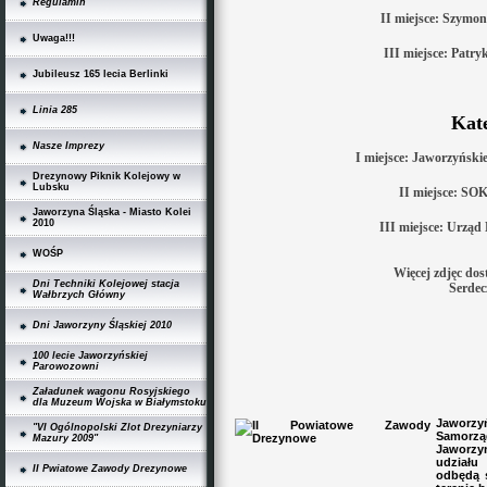
Regulamin
II miejsce: Szymon
Uwaga!!!
III miejsce: Patr
Jubileusz 165 lecia Berlinki
Linia 285
Kat
Nasze Imprezy
I miejsce: Jaworzyński
Drezynowy Piknik Kolejowy w
Lubsku
II miejsce: SOK
Jaworzyna Śląska - Miasto Kolei
2010
III miejsce: Urząd
WOŚP
Więcej zdjęc dost
Dni Techniki Kolejowej stacja
Serdec
Wałbrzych Główny
Dni Jaworzyny Śląskiej 2010
100 lecie Jaworzyńskiej
Parowozowni
Załadunek wagonu Rosyjskiego
dla Muzeum Wojska w Białymstoku
Jaworz
"VI Ogólnopolski Zlot Drezyniarzy
Samorzą
Mazury 2009"
Jaworzyn
udziału
II Pwiatowe Zawody Drezynowe
odbędą s