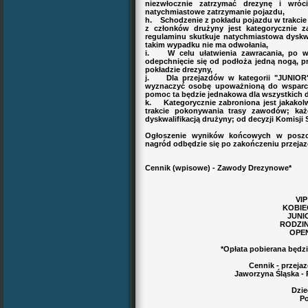
niezwłocznie zatrzymać drezynę i wróc
natychmiastowe zatrzymanie pojazdu,
h. Schodzenie z pokładu pojazdu w trakcie 
z członków drużyny jest kategorycznie z
regulaminu skutkuje natychmiastowa dyskwa
takim wypadku nie ma odwołania,
i. W celu ułatwienia zawracania, po w
odepchnięcie się od podłoża jedną nogą, p
pokładzie drezyny,
j. Dla przejazdów w kategorii "JUNIOR
wyznaczyć osobę upoważnioną do wsparcia
pomoc ta będzie jednakowa dla wszystkich 
k. Kategorycznie zabroniona jest jakakolw
trakcie pokonywania trasy zawodów; każ
dyskwalifikacją drużyny; od decyzji Komisji
Ogłoszenie wyników końcowych w poszcz
nagród odbędzie się po zakończeniu przejaz
Cennik (wpisowe) - Zawody Drezynowe*
VIP
KOBIE
JUNI
RODZIN
OPEN
*Opłata pobierana będzi
Cennik - przej
Jaworzyna Śląska -
Dziec
Po