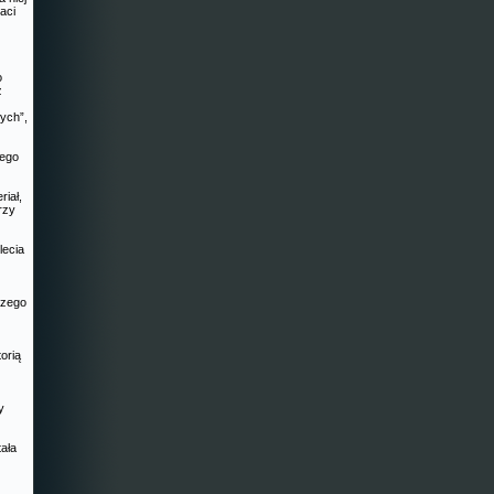
aci
o
ż
ych”,
nego
riał,
rzy
lecia
szego
orią
y
ała