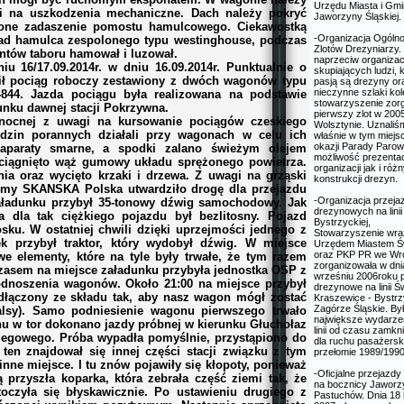
Urzędu Miasta i Gm
i na uszkodzenia mechaniczne. Dach należy pokryć
Jaworzyny Śląskiej.
zone zadaszenie pomostu hamulcowego. Ciekawostką
-Organizacja Ogólno
kład hamulca zespolonego typu westinghouse, podczas
Zlotów Drezyniarzy
ntów taboru hamował i luzował.
naprzeciw organiza
iu 16/17.09.2014r. w dniu 16.09.2014r. Punktualnie o
skupiających ludzi, 
cił pociąg roboczy zestawiony z dwóch wagonów typu
pasją są drezyny or
nieczynne szlaki kol
844. Jazda pociągu była realizowana na podstawie
stowarzyszenie zor
unku dawnej stacji Pokrzywna.
pierwszy zlot w 200
nocnej z uwagi na kursowanie pociągów czeskiego
Wolsztynie. Uznaliś
zin porannych działali przy wagonach w celu ich
właśnie w tym miejsc
okazji Parady Parow
 aparaty smarne, a spodki zalano świeżym olejem
możliwość prezenta
iągnięto wąż gumowy układu sprężonego powietrza.
organizacji jak i róż
a oraz wycięto krzaki i drzewa. Z uwagi na grząski
konstrukcji drezyn.
irmy SKANSKA Polska utwardziło drogę dla przejazdu
-Organizacja przej
załadunku przybył 35-tonowy dźwig samochodowy. Jak
drezynowych na linii
 dla tak ciężkiego pojazdu był bezlitosny. Pojazd
Bystrzyckiej,
osku. W ostatniej chwili dzięki uprzejmości jednego z
Stowarzyszenie wra
k przybył traktor, który wydobył dźwig. W miejsce
Urzędem Miastem Ś
oraz PKP PR we Wro
e elementy, które na tyle były trwałe, że tym razem
zorganizowała w dni
czasem na miejsce załadunku przybyła jednostka OSP z
wrześniu 2006roku 
podnoszenia wagonów. Około 21:00 na miejsce przybył
drezynowe na linii Ś
dłączony ze składu tak, aby nasz wagon mógł zostać
Kraszewice - Bystr
Zagórze Śląskie. Był
lsy). Samo podniesienie wagonu pierwszego trwało
największe wydarzen
nu w tor dokonano jazdy próbnej w kierunku Głuchołaz
linii od czasu zamknięc
iegowego. Próba wypadła pomyślnie, przystąpiono do
dla ruchu pasażersk
en znajdował się innej części stacji związku z tym
przełomie 1989/1990
inne miejsce. I tu znów pojawiły się kłopoty, ponieważ
-Oficjalne przejazd
przyszła koparka, która zebrała część ziemi tak, że
na bocznicy Jaworz
oczyła się błyskawicznie. Po ustawieniu drugiego z
Pastuchów. Dnia 18 