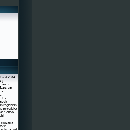
ła od 2004
są
 gminy
. Naszym
est:
a
ek i
znych
ym regionem
go torowiska
astuchów i
lei
 ratowania
ewice-
zenia na niej