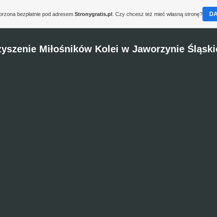
D
worzona bezpłatnie pod adresem
Stronygratis.pl
. Czy chcesz też mieć własną stronę?
yszenie Miłośników Kolei w Jaworzynie Śląskie