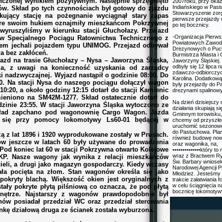
czonej wynikiem pozytywnym. Następnie sprzęgnięto
2007roku, przy okazj
Indiańskiego w Past
w. Skład po tych czynnościach był gotowy do zjazdu
Stowarzyszenie zor
zkujący stację na pożegnanie wyciągnął stary zapas
pierwsze przejazdy
tóre swoim hukiem oznajmiły mieszkańcom Pokrzywnej
po tej bocznicy.
yruszyliśmy w kierunku stacji Głuchołazy. Przejazd
-Organizacja Pierw
w Specjalnego Pociągu Ratownictwa Technicznego z
Powiatowych Zawo
dem jechali pojazdem typu UNIMOG. Przejazd odbywał
Drezynowych o Puc
ła bez zakłóceń.
Burmistrza Miasta i
jazd na trasie Głuchołazy – Nysa – Jaworzyna Śląska,
Jaworzyny Śląskiej
odbyły się 12 lipca n
ia, z uwagi na konieczność uzyskania od zarządcy
zdawczo-odbiorczy
ki nadzwyczajnej. Wyjazd nastąpił o godzinie 08:00. Do
Karolina. Dodatkową
00. Na stacji Nysa do naszego pociągu dołączył wagon
były przejazdy do 
10:20, a około godziny 12:15 dotarł do stacji Kamienic
drezynami spalinow
eniono na SM42M-1277. Skład ostatecznie dotarł do
Na dzień dzisiejszy
zinie 23:55. W stacji Jaworzyna Śląska wytoczono ze
działania skupiają si
kład zapchano pod wagonownię Cargo Wagon. Jazda
Gminnym torowisku,
się przy pomocy lokomotywy Ls60-01 będącej w
chcemy od przyszłe
uruchomić sezonowe
do Pastuchowa. Pla
z lat 1896 i 1920 wyprodukowane zostały w Prusach.
również budowę now
w jeszcze w latach 60 były używane do prowadzenia
oraz wagonika, na,
d koniec lat 60 w stacji Pokrzywna otwarto Kolejowe
••••••••••••••który to
wraz z Bractwem R
. Nasze wagony jak wynika z relacji mieszkańców
Św. Barbary wniosek
eli, a drugi jako magazyn gospodarczy. Kiedy wczasy
Narodowej Agencji 
ła pocięta na złom. Stan wagonów określa się jako
Młodzież. Jesteśmy
okryty blachą. Większość okien jest oryginalnych z
trakcie załatwiania 
w celu ściągnięcia 
ały pokryte płytą pilśniową co oznacza, że pod płytą
bocznicę lokomotywy
wnętrze. Najstarszy z wagonów prawdopodobnie był
ów posiadał przedział WC oraz przedział sterowania
nkę działową druga ze ścianek została wyburzona.