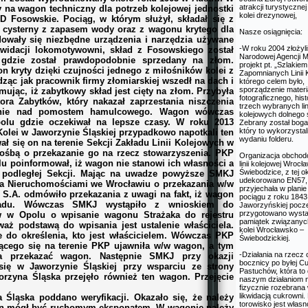
atrakcji turystycznej
 na wagon techniczny dla potrzeb kolejowej jednostki
kolei drezynowej,
 Fosowskie. Pociąg, w którym służył, składał się z
ysterny z zapasem wody oraz z wagonu krytego dla
Nasze osiągnięcia:
dowały się niezbędne urządzenia i narzędzia używane
-W roku 2004 złożyl
kwidacji lokomotywowni, skład z Fosowskiego został
Narodowej Agencji M
 gdzie został prawdopodobnie sprzedany na złom.
projekt pt. „Szlakiem
on kryty dzięki czujności jednego z miłośników kolei z
Zapomnianych Linii 
ząc jak pracownik firmy złomiarskiej wszedł na dach i
którego celem było,
sporządzenie materi
mując, iż zabytkowy skład jest cięty na złom. Przybyła
fotograficznego, his
ra Zabytków, który nakazał zaprzestania niszczenia
trzech wybranych lin
enie nad pomostem hamulcowego. Wagon wówczas
kolejowych dolnego 
olu gdzie oczekiwał na lepsze czasy. W roku 2013
Zebrany został bogat
który to wykorzysta
olei w Jaworzynie Śląskiej przypadkowo napotkali ten
wydaniu folderu.
ał się on na terenie Sekcji Zakładu Linii Kolejowych w
ośbą o przekazanie go na rzecz stowarzyszenia. PKP
Organizacja obchod
u poinformował, iż wagon nie stanowi ich własności a
linii kolejowej Wrocł
Świebodzice, z tej ok
e podległej Sekcji. Mając na uwadze powyższe SMKJ
udekorowano EN57, 
ia Nieruchomościami we Wrocławiu o przekazania w/w
przyjechała w plani
.A. odmówiło przekazania z uwagi na fakt, iż wagon
pociągu z roku 1843
ładu. Wówczas SMKJ wystąpiło z wnioskiem do
Jaworzyńskiej pocze
przygotowano wyst
 w Opolu o wpisanie wagonu Strażaka do rejestru
pamiątek związanych
waż podstawą do wpisania jest ustalenie właściciela.
kolei Wrocławsko –
do określenia, kto jest właścicielem. Wówczas PKP
Świebodzickiej.
jącego się na terenie PKP ujawniła w/w wagon, a tym
-Działania na rzecz
a przekazać wagon. Następnie SMKJ przy okazji
bocznicy po byłej C
ię w Jaworzynie Śląskiej przy wsparciu ze strony
Pastuchów, która to 
rzyna Śląska przejęło również ten wagon. Przejęcie
naszym działaniom n
fizycznie rozebrana
likwidacją cukrowni.
 Śląska poddano weryfikacji. Okazało się, że należy
torowisko jest własn
gon mógł być ruchomym eksponatem. W wagonie należy