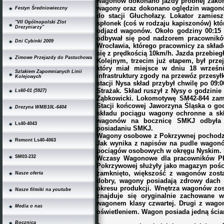
wagonów dokonano jazdy próbnej zakoń
wagony oraz dokonano oględzin wagonó
Festyn Średniowieczny
do stacji Głuchołazy. Lokator zamies
spłonek (coś w rodzaju kapiszonów) k
"VII Ogólnopolski Zlot
Drezyniarzy"
odjazd wagonów. Około godziny 00:15 w
odbywał się pod nadzorem pracownikó
Dni Cybinki 2009
Wrocławia, którego pracownicy za skła
się z prędkością 10km/h. Jazda przebieg
Zimowe Przejazdy do Pastuchowa
Kolejnym, trzecim już etapem, był prze
który miał miejsce w dniu 18 wrześn
Szlakiem Zapomnianych Linii
infrastruktury zgody na przewóz przesył
Kolejowych
stacji Nysa skład przybył chwilę po 09:
Strażak. Skład ruszył z Nysy o godzinie 
Ls60-01 (5927)
Ząbkowicki. Lokomotywę SM42-844 zami
Stacji końcowej Jaworzyna Śląska o god
Drezyna WMB10L-6404
składu pociągu wagony ochronne a s
wagonów na bocznicę SMKJ odbyła 
Ls40-4043
posiadaniu SMKJ.
Wagony osobowe z Pokrzywnej pochodzą 
Remont Ls40-4063
Jak wynika z napisów na pudle wagonó
pociągów osobowych w okręgu Nyskim. Po
SM03-232
Wczasy Wagonowe dla pracowników PKP
Pokrzywowej służyły jako magazyn pości
zamknięto, większość z wagonów zosta
Nasze oferta
dobry, wagony posiadają zdrowy dach p
okresu produkcji. Wnętrza wagonów zost
Nasze filmiki na youtube
znajduje się oryginalnie zachowane 
wagonem klasy czwartej. Drugi z wagon
Media o nas
oświetleniem. Wagon posiada jedną ścia
Bocznica