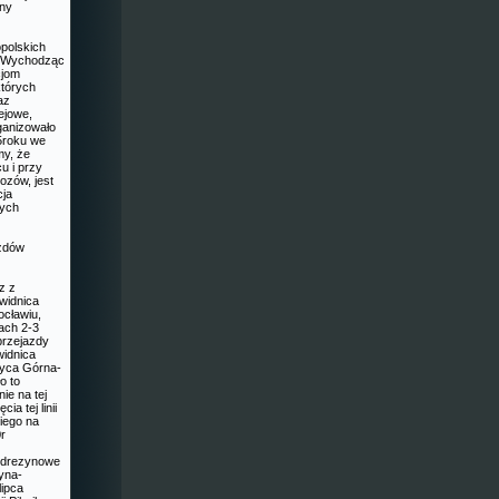
iny
polskich
. Wychodząc
cjom
których
az
ejowe,
ganizowało
5roku we
my, że
u i przy
ozów, jest
cja
nych
azdów
z z
widnica
cławiu,
ach 2-3
przejazdy
widnica
zyca Górna-
o to
ie na tej
ia tej linii
iego na
r
y drezynowe
yna-
lipca