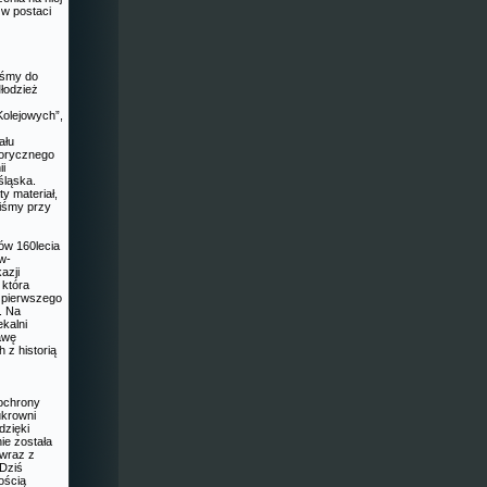
 w postaci
iśmy do
łodzież
Kolejowych”,
ału
torycznego
ii
śląska.
y materiał,
liśmy przy
ów 160lecia
aw-
azji
która
e pierwszego
. Na
kalni
awę
 z historią
 ochrony
ukrowni
dzięki
ie została
 wraz z
 Dziś
ością