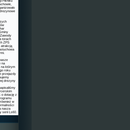
i Pikniku
uchowie,
ganizowało
 drezynowe
szych
dów
har
 Gminy
. Zawody
a torach
ch ZPS
 atrakcją
Pastuchowa
ymi.
 nasze
ę na
 na którym
go roku
 przejazdy
nujemy
ej drezyny
 napisaliśmy
ycerskim
 o dotację z
Programu
 również w
formalności
na nasza
 serii Ls60.