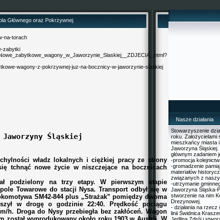
ola Głównego oraz Pokrzywnej
w-na-torach
e-zabytki
705,Nowe_zabytkowe_wagony_w_Jaworzynie_Slaskiej__ZDJECIA_.html?
abytkowe-wagony-z-pokrzywnej-juz-na-bocznicy-w-jaworzynie-slaskiej
Nasze działania
Stowarzyszenie dzia
 Jaworzyny Śląskiej
roku. Założycielami 
mieszkańcy miasta i
Jaworzyna Śląskiej
głównym zadaniem j
hylności władz lokalnych i ciężkiej pracy ze strony
-promocja kolejnictw
-gromadzenie pamiąt
się tchnąć nowe życie w niszczejące na bocznicach
materiałów historyc
związanych z nasz
ał podzielony na trzy etapy. W pierwszym etapie
-utrzymanie gminne
Opole Towarowe do stacji Nysa. Transport odbył się w
Jaworzyna Śląska-P
stworzenie na nim Ko
e lokomotywa SM42-844 plus „Strażak” pomiędzy dwoma
Drezynowej.
szył w drogę o godzinie 22:40. Prędkość pociągu
- działania na rzecz
km/h. Droga do Nysy przebiegła bez zakłóceń. Wagon
linii Świdnica Krasz
m został wyprodukowany około roku 1903 w Austrii. W
Jedlina Zdrój i stwor