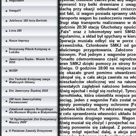
Regulamin
wymienić trzy belki drewniane z uwag
blachą przy okazji odbudować zniszc
Uwaga!!!
jest fakt, iż wagon posiada sprawny u
transportu wagon ku zaskoczeniu rewide
Jubileusz 165 lecia Berlinki
Drugi etap transportu realizowano w dn
godzinie 20:30 stację Głuchołazy opuś
Linia 285
„Fals” oraz z lokomotywy serii SM42-
regulaminu, a skład był spychany w kier
Operacja musiała odbyć się w porze 
Nasze Imprezy
przewoźnika. Członkowie SMKJ od god
właściwego przygotowania. Założono
Drezynowy Piknik Kolejowy w
Lubsku
osiowym. Pod jednym z wagonów przec
Ponadto zdemontowano część ogrodzeni
Jaworzyna Śląska - Miasto Kolei
2010
teren SMKJ dzięki pomocy ze strony f
dźwigu. O godzinie 18:00 na miejsce 
WOŚP
się okazało grunt pomimo utwardzenia
zakopał się, a cała akcja zawisła na wł
Dni Techniki Kolejowej stacja
mieszkańców okolicznej wsi na ratune
Wałbrzych Główny
powstałych zagłębień nałożono betonow
dźwig wjechał i mógł się rozłożyć. Tym
Dni Jaworzyny Śląskiej 2010
Jarnołtówka, która oświetliła miejsce 
pociąg, jeden z wagonów Fals został o
100 lecie Jaworzyńskiej
Parowozowni
wpięty pomiędzy wagony ochronne (Fa
zaledwie kilka minut. Po włożeniu wago
Załadunek wagonu Rosyjskiego
dla Muzeum Wojska w Białymstoku
w celu sprawdzenia własności układu b
podniesienia drugiego wagonu. Wagon t
"VI Ogólnopolski Zlot Drezyniarzy
dźwig musiał się złożyć i przejechać na 
Mazury 2009"
dźwig ponownie się zakopał. Z pomocą 
II Pwiatowe Zawody Drezynowe
dźwig mógł wjechać dalej, a akcja pot