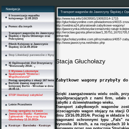
Nawigacja
Transport wagonów do Jaworzyny Śląskiej z Op
II Inscenizacja wypadku
http://www.tvp.info/16639581/19092014-1715
kolejowego 12.09.2015
http://glucholazyonline.com.pl/wiadomosci/4015-zno
http://swidnica24.pl/uratowali-zabytkowe-wagony/
Pomoc dla innych
http://jaworzynka.info/wydarzenia/smkj-ratuje-kolejn
http://wroclaw.gazeta.pl/wroclaw/1,35751,16701
Transport wagonów do Jaworzyny
pelna=tak
Śląskiej z Opola Głównego oraz
Pokrzywnej
http://glucholazyonline.com.pl/rozmaitosci/4057-z
http://www.jaworzyna.net/index.php
Piknik Kolejowy w Jaworzynie
Śląskiej 13-14.09.2014r
Stop Likwidacji parowozów z Nysy
Stacja Głuchołazy
XI Ogólnopolski Zlot Drezyniarzy
"Bieszczady 2014r. „
II Wystawa Lokomotyw
Spalinowych "Historia i
Współczesność"
Zabytkowe wagony przybyły do
Pociąg specjalny z okazji 167 lecia
Berlinki dawnej magistrali
kolejowej Berlin - Wrocław w dniu
28.09.13.
Dzięki zaangażowaniu wielu osób, przyc
STOP likwidacji zabytków!
współpracujących z nami firm, udało 
zabytki z dziewiętnastego wieku.
Letnie Przesilenie
Transport zabytkowych wagonów zost
przeciągnięto wagon stojący na stacji 
Pociąg specjalny na trasie
Jaworzyna Śląska - Kamieniec
dniu 15/16.09.2014r. Pociąg w składzi
Ząbkowicki - Nysa oraz Nysa
wagonami ochronnymi typu „Fals” ru
Głuchołazy 12.10.2013r.
wynosiła 30 km/h, a na rozjazdach 10 
Kostrzyn - Barnówko - Kostrzyn
nazywany przez nas potocznie Strażakie