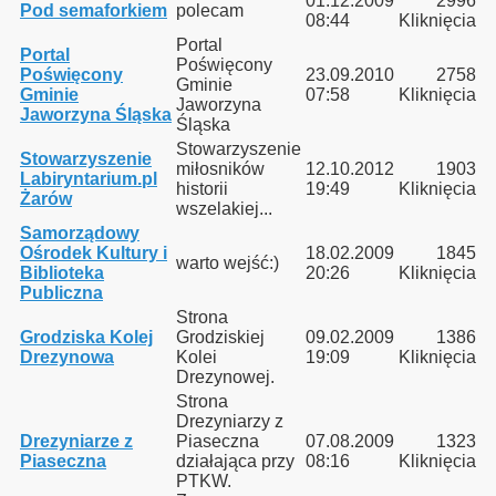
01.12.2009
2996
Pod semaforkiem
polecam
08:44
Kliknięcia
Portal
Portal
Poświęcony
Poświęcony
23.09.2010
2758
Gminie
Gminie
07:58
Kliknięcia
Jaworzyna
Jaworzyna Śląska
Śląska
zyna Śląska - Kamieniec Ząbkowicki - Nysa oraz Nysa Głucho
Stowarzyszenie
Stowarzyszenie
miłosników
12.10.2012
1903
Labiryntarium.pl
historii
19:49
Kliknięcia
Żarów
wszelakiej...
Samorządowy
linowych
Ośrodek Kultury i
18.02.2009
1845
warto wejść:)
Biblioteka
20:26
Kliknięcia
Publiczna
Strona
inka
Grodziska Kolej
Grodziskiej
09.02.2009
1386
Drezynowa
Kolei
19:09
Kliknięcia
Drezynowej.
Strona
Drezyniarzy z
rzecz - Rzepin
Drezyniarze z
Piaseczna
07.08.2009
1323
Piaseczna
działająca przy
08:16
Kliknięcia
PTKW.