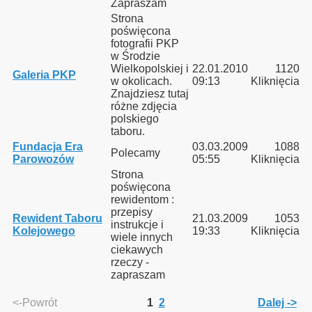
Zapraszam
Strona
poświęcona
Bieszczady 2013”
fotografii PKP
w Środzie
Wielkopolskiej i
22.01.2010
1120
Galeria PKP
w okolicach.
09:13
Kliknięcia
Znajdziesz tutaj
y"
różne zdjęcia
polskiego
nowe do Pastuchowa
taboru.
Fundacja Era
03.03.2009
1088
Polecamy
Parowozów
05:55
Kliknięcia
Strona
poświęcona
rewidentom :
przepisy
Rewident Taboru
21.03.2009
1053
instrukcje i
Kolejowego
19:33
Kliknięcia
wiele innych
ciekawych
rzeczy -
zapraszam
<-Powrót
1
2
Dalej ->