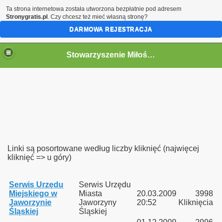
Ta strona internetowa została utworzona bezpłatnie pod adresem
Stronygratis.pl
. Czy chcesz też mieć własną stronę?
DARMOWA REJESTRACJA
Stowarzyszenie Miłośników Kolei w Jaworzynie Śląskiej.
go 12.09.2015
Śląskiej z Opola Głównego oraz Pokrzywnej
kiej 13-14.09.2014r
Linki są posortowane według liczby kliknięć (najwięcej
kliknięć => u góry)
y
"Bieszczady 2014r. „
Serwis Urzędu
Serwis Urzędu
Miejskiego w
Miasta
20.03.2009
3998
h "Historia i Współczesność"
Jaworzynie
Jaworzyny
20:52
Kliknięcia
Śląskiej
Śląskiej
a Berlinki dawnej magistrali kolejowej Berlin - Wrocław w dni