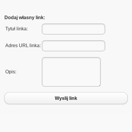
Dodaj własny link:
bsku
Tytuł linka:
2010
Adres URL linka:
łbrzych Główny
Opis:
owni
la Muzeum Wojska w Białymstoku
Wyslij link
y Mazury 2009"