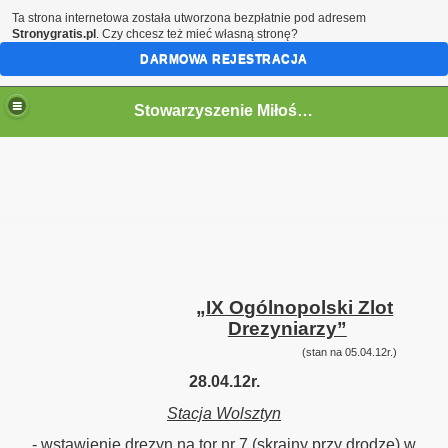
Ta strona internetowa została utworzona bezpłatnie pod adresem
Stronygratis.pl
. Czy chcesz też mieć własną stronę?
DARMOWA REJESTRACJA
Stowarzyszenie Miłośników Kolei w Jaworzynie Śląskiej.
go 12.09.2015
Śląskiej z Opola Głównego oraz Pokrzywnej
kiej 13-14.09.2014r
„IX Ogólnopolski Zlot
y
Drezyniarzy”
(stan na 05.04.12r.)
"Bieszczady 2014r. „
28.04.12r.
h "Historia i Współczesność"
Stacja Wolsztyn
- wstawienie drezyn na tor nr 7 (skrajny przy drodze) w
a Berlinki dawnej magistrali kolejowej Berlin - Wrocław w dni