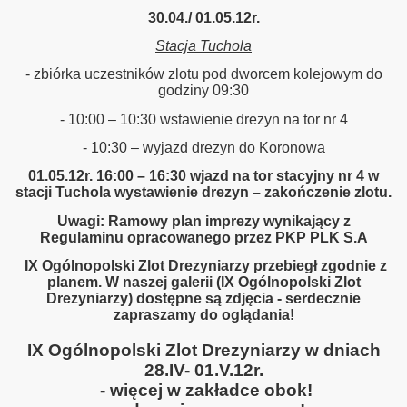
30.04./ 01.05.12r.
Stacja Tuchola
Bieszczady 2013”
- zbiórka uczestników zlotu pod dworcem kolejowym do
godziny 09:30
- 10:00 – 10:30 wstawienie drezyn na tor nr 4
y"
- 10:30 – wyjazd drezyn do Koronowa
nowe do Pastuchowa
01.05.12r. 16:00 – 16:30 wjazd na tor stacyjny nr 4 w
stacji Tuchola wystawienie drezyn – zakończenie zlotu.
Uwagi: Ramowy plan imprezy wynikający z
Regulaminu opracowanego przez PKP PLK S.A
IX Ogólnopolski Zlot Drezyniarzy przebiegł zgodnie z
planem. W naszej galerii (IX Ogólnopolski Zlot
Drezyniarzy) dostępne są zdjęcia - serdecznie
zapraszamy do oglądania!
IX Ogólnopolski Zlot Drezyniarzy w dniach
28.IV- 01.V.12r.
- więcej w zakładce obok!