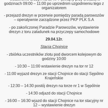
godzinach 09:00 – 11:00 po uprzednim uzgodnieniu tego z
organizatorem
- przejazd drezyn w przerwie pomiędzy paradą parowozów
– operatywnie zarządzone przez PKP PLK S.A
- po zakończonej Paradzie Parowozów, wystawienie
zyna Śląska - Kamieniec Ząbkowicki - Nysa oraz Nysa Głucho
drezyn z toru załadunek na przyczepy samochodowe
29.04.12r.
Stacja Chojnice
linowych
- zbiórka uczestników zlotu pod dworcem kolejowym do
godziny 10:00
- 10:30 – 11:00 wstawienie drezyn na tor nr 12
inka
- 11:00 wyjazd drezyn ze stacji Chojnice do stacji Sępólno
Krajeńskie
- 12:30 – 14:30 postój drezyn na torze nr 1 w Sępólnie
rzecz - Rzepin
- 14:30 odjazd do stacji Chojnice
- 16:00 – 16:30 wjazd do stacji Chojnice na tor stacyjny nr
12 – wystawienie drezyn