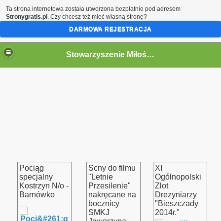
Ta strona internetowa została utworzona bezpłatnie pod adresem
Stronygratis.pl
. Czy chcesz też mieć własną stronę?
DARMOWA REJESTRACJA
Stowarzyszenie Miłośników Kolei w Jaworzynie Śląskiej.
go 12.09.2015
Śląskiej z Opola Głównego oraz Pokrzywnej
kiej 13-14.09.2014r
y
Pociąg
Scny do filmu
XI
specjalny
"Letnie
Ogólnopolski
"Bieszczady 2014r. „
Kostrzyn N/o -
Przesilenie"
Zlot
Barnówko
nakręcane na
Drezyniarzy
h "Historia i Współczesność"
bocznicy
"Bieszczady
SMKJ
2014r."
a Berlinki dawnej magistrali kolejowej Berlin - Wrocław w dni