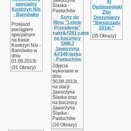
Jaworzyna
Ślaska -
Pastuchów
Przejazd
pociągiem
specjalnym
(35 Obrazy)
zyna Śląska - Kamieniec Ząbkowicki - Nysa oraz Nysa Głucho
na trasie
Kostrzyn N/o -
Barnówko w
dniu
01.06.2013r.
linowych
Zdjęcia
(31 Obrazy)
wykonane w
dniu
30.08.2013r.
inka
na stacji
Jaworzyna
Ślaska oraz
na bocznicy
Jaworzyna
rzecz - Rzepin
Śląska -
Pastuchów
(16 Obrazy)