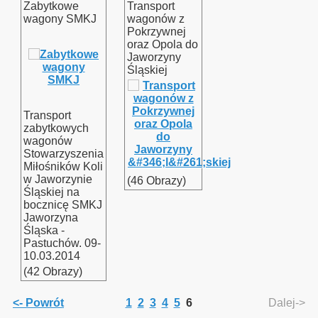
Zabytkowe
Transport
wagony SMKJ
wagonów z
Pokrzywnej
Bieszczady 2013”
oraz Opola do
Jaworzyny
Śląskiej
y"
Transport
zabytkowych
nowe do Pastuchowa
wagonów
Stowarzyszenia
Miłośników Koli
w Jaworzynie
(46 Obrazy)
Śląskiej na
bocznicę SMKJ
Jaworzyna
Śląska -
Pastuchów. 09-
10.03.2014
(42 Obrazy)
<- Powrót
1
2
3
4
5
6
Dalej->