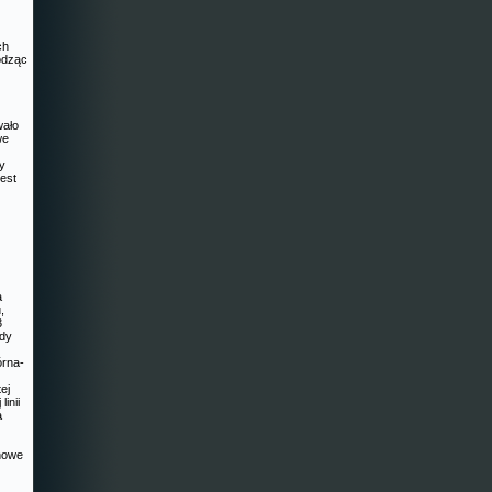
ch
odząc
wało
we
zy
est
a
,
3
zdy
órna-
ej
linii
a
ynowe