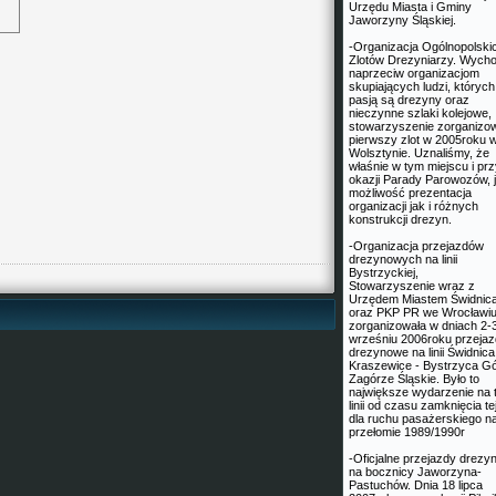
Urzędu Miasta i Gminy
Jaworzyny Śląskiej.
-Organizacja Ogólnopolski
Zlotów Drezyniarzy. Wych
naprzeciw organizacjom
skupiających ludzi, których
pasją są drezyny oraz
nieczynne szlaki kolejowe,
stowarzyszenie zorganizo
pierwszy zlot w 2005roku 
Wolsztynie. Uznaliśmy, że
właśnie w tym miejscu i pr
okazji Parady Parowozów, j
możliwość prezentacja
organizacji jak i różnych
konstrukcji drezyn.
-Organizacja przejazdów
drezynowych na linii
Bystrzyckiej,
Stowarzyszenie wraz z
Urzędem Miastem Świdnic
oraz PKP PR we Wrocławiu
zorganizowała w dniach 2-
wrześniu 2006roku przeja
drezynowe na linii Świdnica
Kraszewice - Bystrzyca G
Zagórze Śląskie. Było to
największe wydarzenie na t
linii od czasu zamknięcia tej 
dla ruchu pasażerskiego n
przełomie 1989/1990r
-Oficjalne przejazdy drez
na bocznicy Jaworzyna-
Pastuchów. Dnia 18 lipca