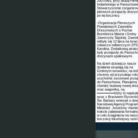
2007roku, przy okazji Pikn
Indiańskiego w Pastuchowi
Stowarzyszenie zorganizo
pierwsze przejazdy drezy
po tej bocznicy.
-Organizacja Pierwszych
Powiatowych Zawodów
Drezynowych o Puchar
Burmistrza Miasta i Gminy
Jaworzyny Śląskiej. Zawo
odbyły się 12 lipca na tora
zdawczo-odbiorczych ZPS
Karolina. Dodatkową atrakc
były przejazdy do Pastuc
drezynami spalinowymi.
Na dzień dzisiejszy nasze
działania skupiają się na
Gminnym torowisku, na kt
chcemy od przyszłego rok
uruchomić sezonowe przej
do Pastuchowa. Planujemy
również budowę nowej dre
oraz wagonika, na,
••••••••••••••który to napisa
wraz z Bractwem Rycersk
Św. Barbary wniosek o dota
Narodowej Agencji Progra
Młodzież. Jesteśmy równi
trakcie załatwiania formaln
w celu ściągnięcia na nasz
bocznicę lokomotywy serii 