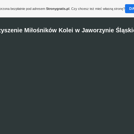
D
worzona bezpłatnie pod adresem
Stronygratis.pl
. Czy chcesz też mieć własną stronę?
yszenie Miłośników Kolei w Jaworzynie Śląskie