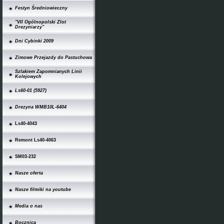
Festyn Średniowieczny
"VII Ogólnopolski Zlot
Drezyniarzy"
Dni Cybinki 2009
Zimowe Przejazdy do Pastuchowa
Szlakiem Zapomnianych Linii
Kolejowych
Ls60-01 (5927)
Drezyna WMB10L-6404
Ls40-4043
Remont Ls40-4063
SM03-232
Nasze oferta
Nasze filmiki na youtube
Media o nas
Bocznica