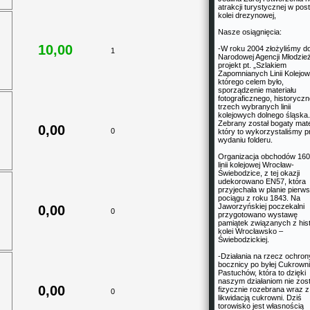
atrakcji turystycznej w post
kolei drezynowej,
Nasze osiągnięcia:
10,00
-W roku 2004 złożyliśmy d
1
Narodowej Agencji Młodzie
projekt pt. „Szlakiem
Zapomnianych Linii Kolejow
którego celem było,
sporządzenie materiału
fotograficznego, historycz
trzech wybranych linii
kolejowych dolnego śląska.
Zebrany został bogaty mate
0,00
0
który to wykorzystaliśmy p
wydaniu folderu.
Organizacja obchodów 160
linii kolejowej Wrocław-
Świebodzice, z tej okazji
udekorowano EN57, która
przyjechała w planie pierw
pociągu z roku 1843. Na
Jaworzyńskiej poczekalni
0,00
0
przygotowano wystawę
pamiątek związanych z hist
kolei Wrocławsko –
Świebodzickiej.
-Działania na rzecz ochron
bocznicy po byłej Cukrowni
Pastuchów, która to dzięki
naszym działaniom nie zost
0,00
fizycznie rozebrana wraz z
0
likwidacją cukrowni. Dziś
torowisko jest własnością