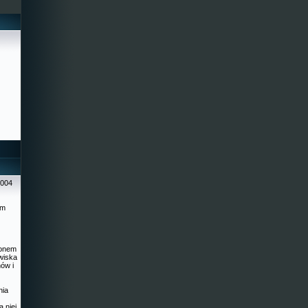
2004
ym
ionem
wiska
ów i
nia
a niej