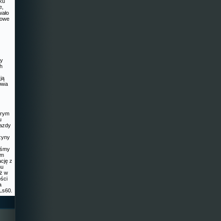
iku
e,
wało
nowe
dy
ch
ją
howa
órym
u
azdy
zyny
liśmy
im
cję z
mu
eż w
ości
a
Ls60.