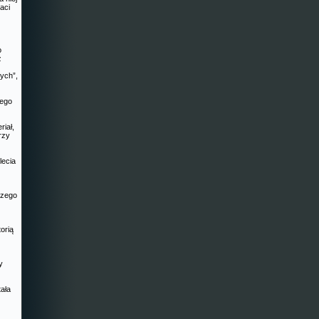
aci
o
ż
ych”,
nego
riał,
rzy
lecia
szego
orią
y
ała