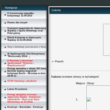
Nawigacja
Galeriia
II Inscenizacja wypadku
kolejowego 12.09.2015
Pomoc dla innych
Transport wagonów do Jaworzyny
Śląskiej z Opola Głównego oraz
Pokrzywnej
Piknik Kolejowy w Jaworzynie
Śląskiej 13-14.09.2014r
Stop Likwidacji parowozów z Nysy
XI Ogólnopolski Zlot Drezyniarzy
"Bieszczady 2014r. „
II Wystawa Lokomotyw
<- Powrót
Spalinowych "Historia i
Współczesność"
Pociąg specjalny z okazji 167 lecia
Berlinki dawnej magistrali
kolejowej Berlin - Wrocław w dniu
28.09.13.
Najlepiej oceniane obrazy w tej kategorii:
STOP likwidacji zabytków!
Miejsce
Obraz
Letnie Przesilenie
Pociąg specjalny na trasie
Jaworzyna Śląska - Kamieniec
1.
Ząbkowicki - Nysa oraz Nysa
Głuchołazy 12.10.2013r.
Kostrzyn - Barnówko - Kostrzyn