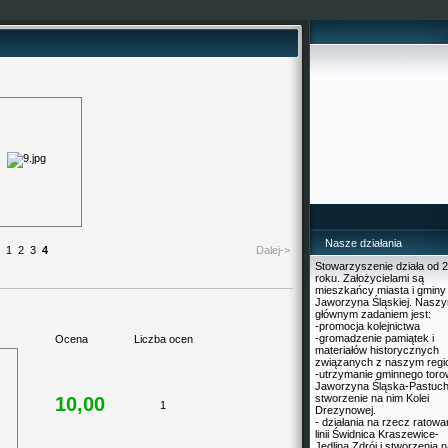
Nasze działania
1
2
3
4
Dalej->
Stowarzyszenie działa od 
roku. Założycielami są
mieszkańcy miasta i gminy
Jaworzyna Śląskiej. Nasz
głównym zadaniem jest:
-promocja kolejnictwa
-gromadzenie pamiątek i
Ocena
Liczba ocen
materiałów historycznych
związanych z naszym reg
-utrzymanie gminnego toro
Jaworzyna Śląska-Pastuch
stworzenie na nim Kolei
10,00
1
Drezynowej.
- działania na rzecz ratowa
linii Świdnica Kraszewice-
Jedlina Zdrój i stworzenia n