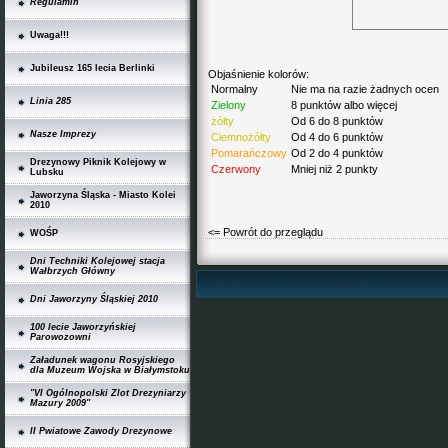
Regulamin
Uwaga!!!
Jubileusz 165 lecia Berlinki
Objaśnienie kolorów:
Normalny
Nie ma na razie żadnych ocen
Linia 285
Zielony
8 punktów albo więcej
żółty
Od 6 do 8 punktów
Nasze Imprezy
Ciemnożółty
Od 4 do 6 punktów
Pomarańczowy
Od 2 do 4 punktów
Drezynowy Piknik Kolejowy w
Czerwony
Mniej niż 2 punkty
Lubsku
Jaworzyna Śląska - Miasto Kolei
2010
<= Powrót do przeglądu
WOŚP
Dni Techniki Kolejowej stacja
Wałbrzych Główny
Dni Jaworzyny Śląskiej 2010
100 lecie Jaworzyńskiej
Parowozowni
Załadunek wagonu Rosyjskiego
dla Muzeum Wojska w Białymstoku
"VI Ogólnopolski Zlot Drezyniarzy
Mazury 2009"
II Pwiatowe Zawody Drezynowe