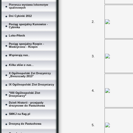
Pierwsza wystawa lokomotyw
spalinowych
Dni Cybinki 2012
2.
Pociąg specjalny Kunowice -
Cybinka
Loko-Piknik
Pociąg specjalny Rzepin -
Miedzyrzecz - Rzepin
Wspierają nas..
3.
Kilka słów o nas...
X Ogólnopolski Zot Drezynirzy
„Bieszczady 2013”
IX Ogólnopolski Zlot Drezyniarzy
4.
"VIII Ogólnopolski Zlot
Drezyniarzy"
Dzień Historii - przejazdy
drezynowe do Pastuchowa
SMKJ na flag.pl
Drezyną do Pastuchowa
5.