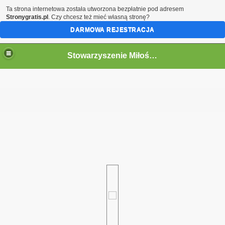
Ta strona internetowa została utworzona bezpłatnie pod adresem
Stronygratis.pl
. Czy chcesz też mieć własną stronę?
DARMOWA REJESTRACJA
Stowarzyszenie Miłośników Kolei w Jaworzynie Śląskiej.
go 12.09.2015
Śląskiej z Opola Głównego oraz Pokrzywnej
kiej 13-14.09.2014r
y
"Bieszczady 2014r. „
h "Historia i Współczesność"
a Berlinki dawnej magistrali kolejowej Berlin - Wrocław w dni