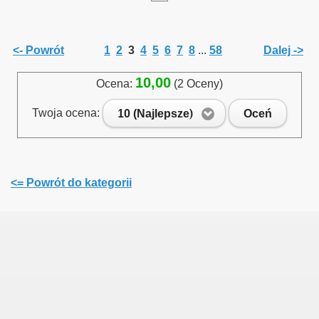
<- Powrót
1
2
3
4
5
6
7
8
...
58
Dalej ->
10,00
Ocena:
(2 Oceny)
zyna Śląska - Kamieniec Ząbkowicki - Nysa oraz Nysa Głucho
Twoja ocena:
10 (Najlepsze)
Oceń
linowych
<= Powrót do kategorii
inka
rzecz - Rzepin