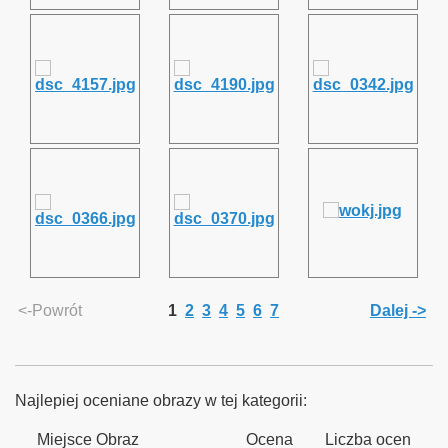
zyna Śląska - Kamieniec Ząbkowicki - Nysa oraz Nysa Głucho
linowych
inka
<-Powrót
1
2
3
4
5
6
7
Dalej ->
rzecz - Rzepin
Najlepiej oceniane obrazy w tej kategorii:
Miejsce
Obraz
Ocena
Liczba ocen