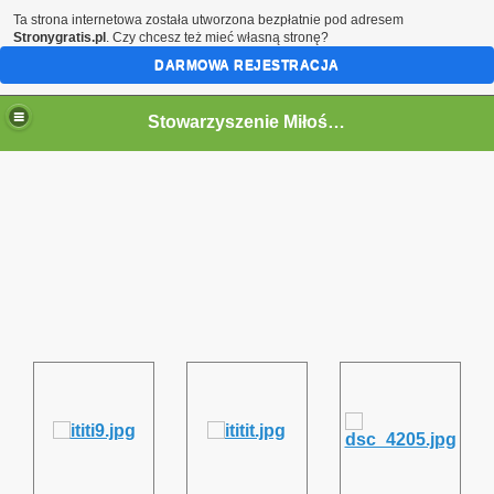
Ta strona internetowa została utworzona bezpłatnie pod adresem
Stronygratis.pl
. Czy chcesz też mieć własną stronę?
DARMOWA REJESTRACJA
Stowarzyszenie Miłośników Kolei w Jaworzynie Śląskiej.
go 12.09.2015
Śląskiej z Opola Głównego oraz Pokrzywnej
kiej 13-14.09.2014r
y
"Bieszczady 2014r. „
h "Historia i Współczesność"
a Berlinki dawnej magistrali kolejowej Berlin - Wrocław w dni