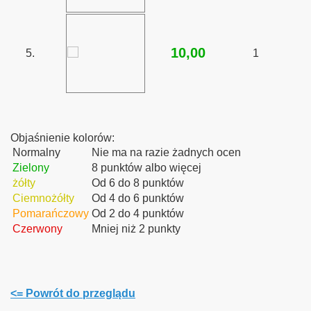
10,00
5.
1
bsku
2010
Objaśnienie kolorów:
łbrzych Główny
Normalny
Nie ma na razie żadnych ocen
Zielony
8 punktów albo więcej
żółty
Od 6 do 8 punktów
Ciemnożółty
Od 4 do 6 punktów
owni
Pomarańczowy
Od 2 do 4 punktów
Czerwony
Mniej niż 2 punkty
la Muzeum Wojska w Białymstoku
y Mazury 2009"
<= Powrót do przeglądu