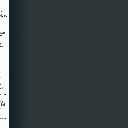
ch
odząc
wało
we
zy
est
a
,
3
zdy
órna-
ej
linii
a
ynowe