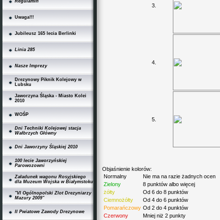
Regulamin
3.
Uwaga!!!
Jubileusz 165 lecia Berlinki
Linia 285
4.
Nasze Imprezy
Drezynowy Piknik Kolejowy w
Lubsku
Jaworzyna Śląska - Miasto Kolei
2010
WOŚP
5.
Dni Techniki Kolejowej stacja
Wałbrzych Główny
Dni Jaworzyny Śląskiej 2010
100 lecie Jaworzyńskiej
Parowozowni
Objaśnienie kolorów:
Normalny
Nie ma na razie żadnych ocen
Załadunek wagonu Rosyjskiego
dla Muzeum Wojska w Białymstoku
Zielony
8 punktów albo więcej
żółty
Od 6 do 8 punktów
"VI Ogólnopolski Zlot Drezyniarzy
Mazury 2009"
Ciemnożółty
Od 4 do 6 punktów
Pomarańczowy
Od 2 do 4 punktów
II Pwiatowe Zawody Drezynowe
Czerwony
Mniej niż 2 punkty