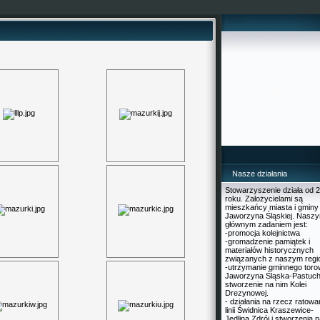
Nasze działania
Stowarzyszenie działa od 
roku. Założycielami są
mieszkańcy miasta i gminy
Jaworzyna Śląskiej. Nasz
głównym zadaniem jest:
-promocja kolejnictwa
-gromadzenie pamiątek i
materiałów historycznych
związanych z naszym reg
-utrzymanie gminnego toro
Jaworzyna Śląska-Pastuch
stworzenie na nim Kolei
Drezynowej.
- działania na rzecz ratowa
linii Świdnica Kraszewice-
Jedlina Zdrój i stworzenia n