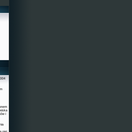
2004
ym
ionem
wiska
ów i
nia
a niej