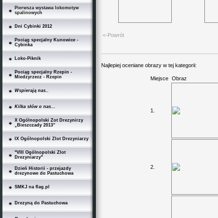
Pierwsza wystawa lokomotyw
spalinowych
Dni Cybinki 2012
<-Powrót
Pociąg specjalny Kunowice -
Cybinka
Loko-Piknik
Najlepiej oceniane obrazy w tej kategorii:
Pociąg specjalny Rzepin -
Miedzyrzecz - Rzepin
Miejsce
Obraz
Wspierają nas..
Kilka słów o nas...
1.
X Ogólnopolski Zot Drezynirzy
„Bieszczady 2013”
IX Ogólnopolski Zlot Drezyniarzy
"VIII Ogólnopolski Zlot
Drezyniarzy"
2.
Dzień Historii - przejazdy
drezynowe do Pastuchowa
SMKJ na flag.pl
Drezyną do Pastuchowa