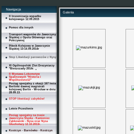
Nawigacja
Galeriia
II Inscenizacja wypadku
kolejowego 12.09.2015
Pomoc dla innych
Transport wagonów do Jaworzyny
Śląskiej z Opola Głównego oraz
Pokrzywnej
Piknik Kolejowy w Jaworzynie
Śląskiej 13-14.09.2014r
Stop Likwidacji parowozów z Nysy
XI Ogólnopolski Zlot Drezyniarzy
"Bieszczady 2014r. „
II Wystawa Lokomotyw
Spalinowych "Historia i
Współczesność"
Pociąg specjalny z okazji 167 lecia
Berlinki dawnej magistrali
kolejowej Berlin - Wrocław w dniu
28.09.13.
STOP likwidacji zabytków!
Letnie Przesilenie
Pociąg specjalny na trasie
Jaworzyna Śląska - Kamieniec
Ząbkowicki - Nysa oraz Nysa
Głuchołazy 12.10.2013r.
Kostrzyn - Barnówko - Kostrzyn