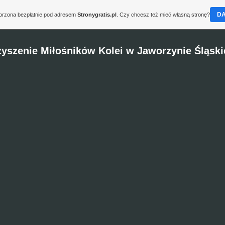
D
worzona bezpłatnie pod adresem
Stronygratis.pl
. Czy chcesz też mieć własną stronę?
yszenie Miłośników Kolei w Jaworzynie Śląskie