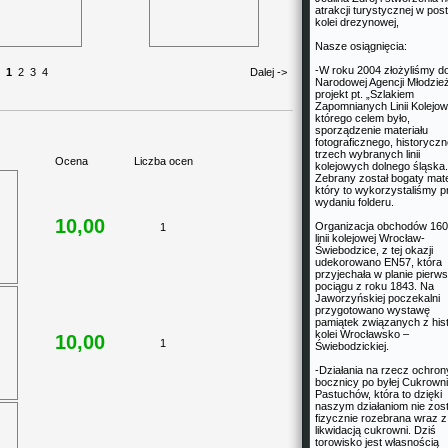
atrakcji turystycznej w post
kolei drezynowej,
Nasze osiągnięcia:
-W roku 2004 złożyliśmy d
1
2
3
4
Dalej ->
Narodowej Agencji Młodzie
projekt pt. „Szlakiem
Zapomnianych Linii Kolejow
którego celem było,
sporządzenie materiału
fotograficznego, historycz
trzech wybranych linii
Ocena
Liczba ocen
kolejowych dolnego śląska.
Zebrany został bogaty mate
który to wykorzystaliśmy p
wydaniu folderu.
10,00
Organizacja obchodów 160
1
linii kolejowej Wrocław-
Świebodzice, z tej okazji
udekorowano EN57, która
przyjechała w planie pierw
pociągu z roku 1843. Na
Jaworzyńskiej poczekalni
przygotowano wystawę
pamiątek związanych z hist
kolei Wrocławsko –
10,00
1
Świebodzickiej.
-Działania na rzecz ochron
bocznicy po byłej Cukrowni
Pastuchów, która to dzięki
naszym działaniom nie zost
fizycznie rozebrana wraz z
likwidacją cukrowni. Dziś
torowisko jest własnością