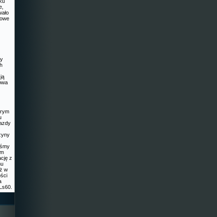
iku
e,
wało
nowe
dy
ch
ją
howa
órym
u
azdy
zyny
liśmy
im
cję z
mu
eż w
ości
a
Ls60.