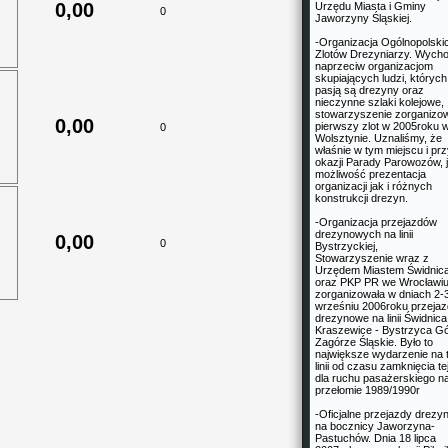
0,00
Urzędu Miasta i Gminy
0
Jaworzyny Śląskiej.
-Organizacja Ogólnopolski
Zlotów Drezyniarzy. Wych
naprzeciw organizacjom
skupiających ludzi, których
pasją są drezyny oraz
nieczynne szlaki kolejowe,
stowarzyszenie zorganizo
0,00
pierwszy zlot w 2005roku 
0
Wolsztynie. Uznaliśmy, że
właśnie w tym miejscu i pr
okazji Parady Parowozów, j
możliwość prezentacja
organizacji jak i różnych
konstrukcji drezyn.
-Organizacja przejazdów
drezynowych na linii
0,00
0
Bystrzyckiej,
Stowarzyszenie wraz z
Urzędem Miastem Świdnic
oraz PKP PR we Wrocławiu
zorganizowała w dniach 2-
wrześniu 2006roku przeja
drezynowe na linii Świdnica
Kraszewice - Bystrzyca G
Zagórze Śląskie. Było to
największe wydarzenie na t
linii od czasu zamknięcia tej 
dla ruchu pasażerskiego n
przełomie 1989/1990r
-Oficjalne przejazdy drez
na bocznicy Jaworzyna-
Pastuchów. Dnia 18 lipca