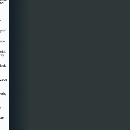
aci
o
ż
ych”,
nego
riał,
rzy
lecia
szego
orią
y
ała