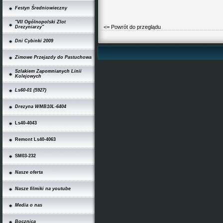
Festyn Średniowieczny
"VII Ogólnopolski Zlot
<= Powrót do przeglądu
Drezyniarzy"
Dni Cybinki 2009
Zimowe Przejazdy do Pastuchowa
Szlakiem Zapomnianych Linii
Kolejowych
Ls60-01 (5927)
Drezyna WMB10L-6404
Ls40-4043
Remont Ls40-4063
SM03-232
Nasze oferta
Nasze filmiki na youtube
Media o nas
Bocznica