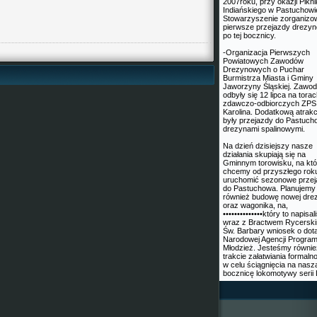
2007roku, przy okazji Pikn
Indiańskiego w Pastuchowi
Stowarzyszenie zorganizo
pierwsze przejazdy drezy
po tej bocznicy.
-Organizacja Pierwszych
Powiatowych Zawodów
Drezynowych o Puchar
Burmistrza Miasta i Gminy
Jaworzyny Śląskiej. Zawo
odbyły się 12 lipca na tora
zdawczo-odbiorczych ZPS
Karolina. Dodatkową atrakc
były przejazdy do Pastuc
drezynami spalinowymi.
Na dzień dzisiejszy nasze
działania skupiają się na
Gminnym torowisku, na kt
chcemy od przyszłego rok
uruchomić sezonowe przej
do Pastuchowa. Planujemy
również budowę nowej dre
oraz wagonika, na,
••••••••••••••który to napisa
wraz z Bractwem Rycersk
Św. Barbary wniosek o dota
Narodowej Agencji Progra
Młodzież. Jesteśmy równi
trakcie załatwiania formaln
w celu ściągnięcia na nasz
bocznicę lokomotywy serii 