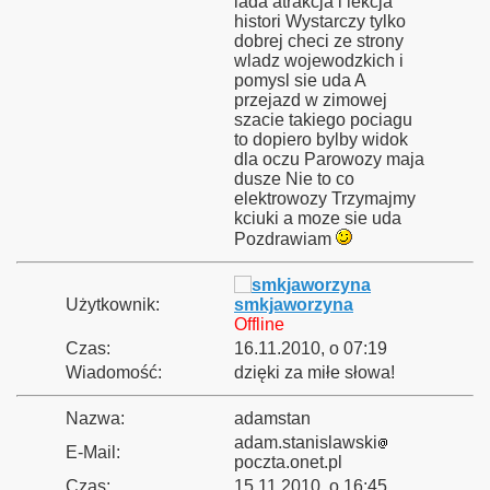
lada atrakcja i lekcja
histori Wystarczy tylko
dobrej checi ze strony
wladz wojewodzkich i
pomysl sie uda A
bsku
przejazd w zimowej
szacie takiego pociagu
2010
to dopiero bylby widok
dla oczu Parowozy maja
dusze Nie to co
elektrowozy Trzymajmy
kciuki a moze sie uda
łbrzych Główny
Pozdrawiam
Użytkownik:
smkjaworzyna
owni
Offline
Czas:
16.11.2010, o 07:19
la Muzeum Wojska w Białymstoku
Wiadomość:
dzięki za miłe słowa!
y Mazury 2009"
Nazwa:
adamstan
adam.stanislawski
E-Mail:
poczta.onet.pl
Czas:
15.11.2010, o 16:45