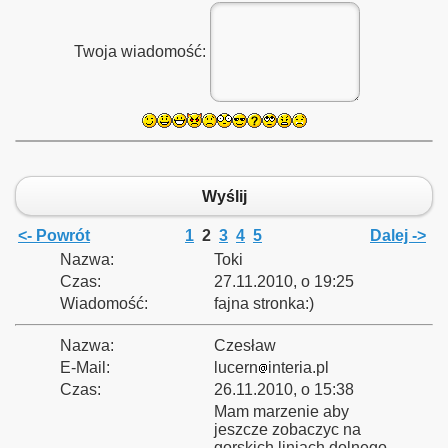
Twoja wiadomość:
zyna Śląska - Kamieniec Ząbkowicki - Nysa oraz Nysa Głucho
Wyślij
linowych
<- Powrót
1
2
3
4
5
Dalej ->
Nazwa:
Toki
Czas:
27.11.2010, o 19:25
inka
Wiadomość:
fajna stronka:)
Nazwa:
Czesław
E-Mail:
lucern
interia.pl
rzecz - Rzepin
Czas:
26.11.2010, o 15:38
Mam marzenie aby
jeszcze zobaczyc na
gorskich liniach dolnego