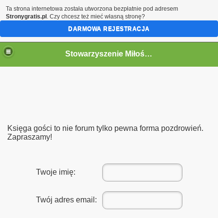
Ta strona internetowa została utworzona bezpłatnie pod adresem
Stronygratis.pl
. Czy chcesz też mieć własną stronę?
DARMOWA REJESTRACJA
Stowarzyszenie Miłośników Kolei w Jaworzynie Śląskiej.
go 12.09.2015
Śląskiej z Opola Głównego oraz Pokrzywnej
Księga gości to nie forum tylko pewna forma pozdrowień.
kiej 13-14.09.2014r
Zapraszamy!
y
Twoje imię:
"Bieszczady 2014r. „
h "Historia i Współczesność"
Twój adres email:
a Berlinki dawnej magistrali kolejowej Berlin - Wrocław w dni