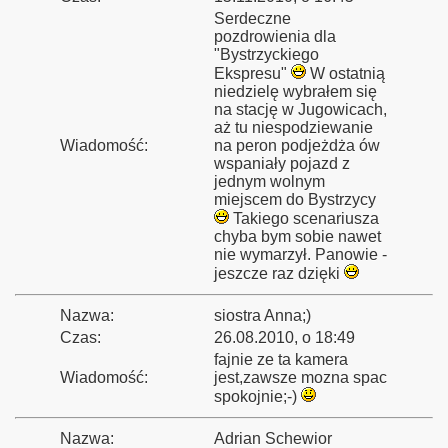
Serdeczne
pozdrowienia dla
y"
"Bystrzyckiego
Ekspresu"
W ostatnią
niedzielę wybrałem się
na stację w Jugowicach,
aż tu niespodziewanie
a
Wiadomość:
na peron podjeżdża ów
wspaniały pojazd z
ejowych
jednym wolnym
miejscem do Bystrzycy
Takiego scenariusza
chyba bym sobie nawet
nie wymarzył. Panowie -
jeszcze raz dzięki
Nazwa:
siostra Anna;)
Czas:
26.08.2010, o 18:49
fajnie ze ta kamera
Wiadomość:
jest,zawsze mozna spac
spokojnie;-)
Nazwa:
Adrian Schewior