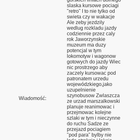
slaska kursowe pociagi
"retro" I to nie tylko od
swieta czy w wakacje
Bieszczady 2013”
Ale zeby jezdzily
wedlug rozkladu jazdy
codziennie przez caly
rok Jaworzynskie
muzeum ma duzy
y"
potencjal w tym
lokomotyw i wagonow
nowe do Pastuchowa
gotowych do jazdy Wiec
nic prostrzego aby
zaczely kursowac pod
patronatem urzedu
wojewódzkiego,jako
uzupelnienie
szynobusow Zwlaszcza
Wiadomość:
ze urzad marszalkowski
planuje reanimowac i
przejmowac kolejne
szlaki w tym i nieczynne
do ruchu Sadze ze
przejazd pociagiem
"pod para" bylby nie