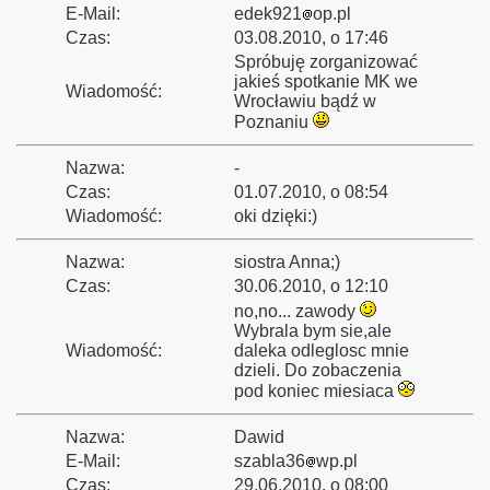
E-Mail:
edek921
op.pl
Czas:
03.08.2010, o 17:46
Spróbuję zorganizować
jakieś spotkanie MK we
Wiadomość:
Wrocławiu bądź w
Poznaniu
Nazwa:
-
Czas:
01.07.2010, o 08:54
Wiadomość:
oki dzięki:)
Nazwa:
siostra Anna;)
Czas:
30.06.2010, o 12:10
no,no... zawody
Wybrala bym sie,ale
Wiadomość:
daleka odleglosc mnie
dzieli. Do zobaczenia
pod koniec miesiaca
Nazwa:
Dawid
E-Mail:
szabla36
wp.pl
Czas:
29.06.2010, o 08:00