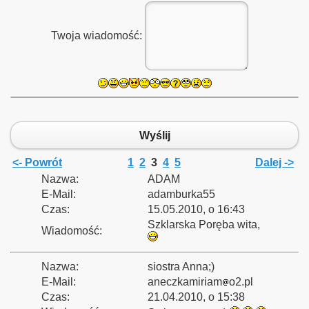
Twoja wiadomość:
zyna Śląska - Kamieniec Ząbkowicki - Nysa oraz Nysa Głucho
Wyślij
linowych
<- Powrót
1
2
3
4
5
Dalej ->
Nazwa:
ADAM
E-Mail:
adamburka55
inka
Czas:
15.05.2010, o 16:43
Szklarska Poręba wita,
Wiadomość:
rzecz - Rzepin
Nazwa:
siostra Anna;)
E-Mail:
aneczkamiriam
o2.pl
Czas:
21.04.2010, o 15:38