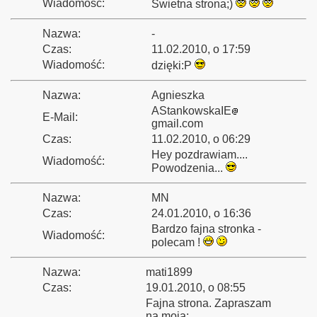
Wiadomość:
Swietna strona;)
Nazwa:
-
Bieszczady 2013”
Czas:
11.02.2010, o 17:59
Wiadomość:
dzięki:P
Nazwa:
Agnieszka
y"
AStankowskaIE
E-Mail:
gmail.com
nowe do Pastuchowa
Czas:
11.02.2010, o 06:29
Hey pozdrawiam....
Wiadomość:
Powodzenia...
Nazwa:
MN
Czas:
24.01.2010, o 16:36
Bardzo fajna stronka -
Wiadomość:
polecam !
Nazwa:
mati1899
Czas:
19.01.2010, o 08:55
Fajna strona. Zapraszam
na moją: