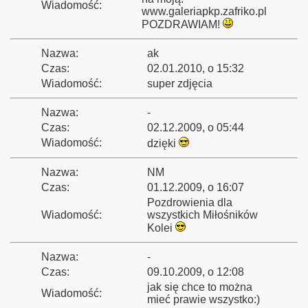
Wiadomość:
www.galeriapkp.zafriko.pl
POZDRAWIAM!
Nazwa:
ak
bsku
Czas:
02.01.2010, o 15:32
2010
Wiadomość:
super zdjęcia
Nazwa:
-
Czas:
02.12.2009, o 05:44
łbrzych Główny
Wiadomość:
dzięki
Nazwa:
NM
Czas:
01.12.2009, o 16:07
owni
Pozdrowienia dla
Wiadomość:
wszystkich Miłośników
Kolei
la Muzeum Wojska w Białymstoku
Nazwa:
-
y Mazury 2009"
Czas:
09.10.2009, o 12:08
jak się chce to można
Wiadomość:
mieć prawie wszystko:)