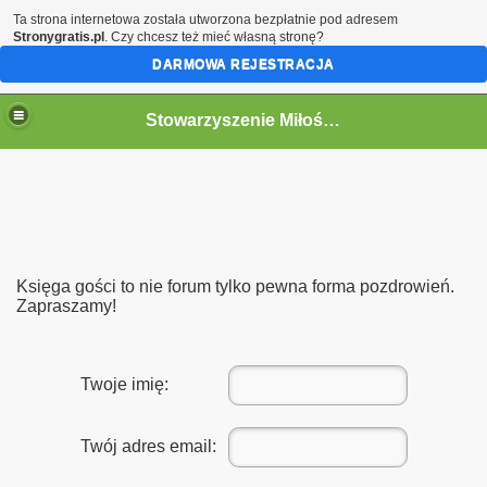
Ta strona internetowa została utworzona bezpłatnie pod adresem
Stronygratis.pl
. Czy chcesz też mieć własną stronę?
DARMOWA REJESTRACJA
Stowarzyszenie Miłośników Kolei w Jaworzynie Śląskiej.
go 12.09.2015
Śląskiej z Opola Głównego oraz Pokrzywnej
Księga gości to nie forum tylko pewna forma pozdrowień.
kiej 13-14.09.2014r
Zapraszamy!
y
Twoje imię:
"Bieszczady 2014r. „
h "Historia i Współczesność"
Twój adres email:
a Berlinki dawnej magistrali kolejowej Berlin - Wrocław w dni