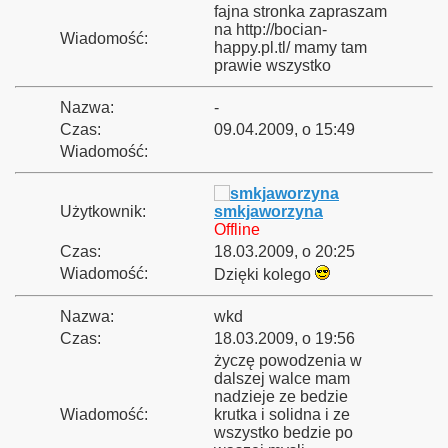
fajna stronka zapraszam
na http://bocian-
Wiadomość:
happy.pl.tl/ mamy tam
y"
prawie wszystko
Nazwa:
-
Czas:
09.04.2009, o 15:49
a
Wiadomość:
ejowych
Użytkownik:
smkjaworzyna
Offline
Czas:
18.03.2009, o 20:25
Wiadomość:
Dzięki kolego
Nazwa:
wkd
Czas:
18.03.2009, o 19:56
życzę powodzenia w
dalszej walce mam
nadzieje ze bedzie
Wiadomość:
krutka i solidna i ze
wszystko bedzie po