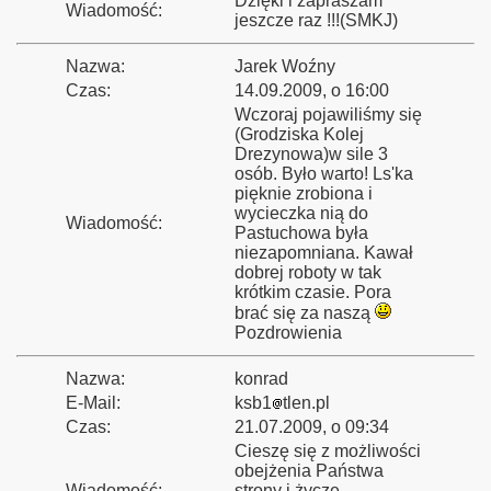
Dzięki i zapraszam
Wiadomość:
jeszcze raz !!!(SMKJ)
Bieszczady 2013”
Nazwa:
Jarek Woźny
Czas:
14.09.2009, o 16:00
Wczoraj pojawiliśmy się
(Grodziska Kolej
Drezynowa)w sile 3
y"
osób. Było warto! Ls'ka
pięknie zrobiona i
nowe do Pastuchowa
wycieczka nią do
Wiadomość:
Pastuchowa była
niezapomniana. Kawał
dobrej roboty w tak
krótkim czasie. Pora
brać się za naszą
Pozdrowienia
Nazwa:
konrad
E-Mail:
ksb1
tlen.pl
Czas:
21.07.2009, o 09:34
Cieszę się z możliwości
obejżenia Państwa
Wiadomość:
strony i życzę