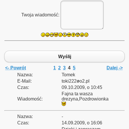
Twoja wiadomość:
zyna Śląska - Kamieniec Ząbkowicki - Nysa oraz Nysa Głucho
Wyślij
linowych
<- Powrót
1
2
3
4
5
Dalej ->
Nazwa:
Tomek
E-Mail:
toki222
o2.pl
inka
Czas:
09.10.2009, o 10:45
Fajna ta wasza
Wiadomość:
drezyna,Pozdrowionka
rzecz - Rzepin
Nazwa:
-
Czas:
14.09.2009, o 16:06