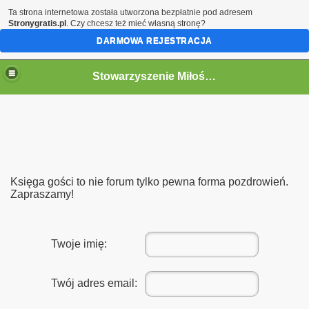
Ta strona internetowa została utworzona bezpłatnie pod adresem
Stronygratis.pl
. Czy chcesz też mieć własną stronę?
DARMOWA REJESTRACJA
Stowarzyszenie Miłośników Kolei w Jaworzynie Śląskiej.
go 12.09.2015
Śląskiej z Opola Głównego oraz Pokrzywnej
Księga gości to nie forum tylko pewna forma pozdrowień.
kiej 13-14.09.2014r
Zapraszamy!
y
Twoje imię:
"Bieszczady 2014r. „
h "Historia i Współczesność"
Twój adres email:
a Berlinki dawnej magistrali kolejowej Berlin - Wrocław w dni