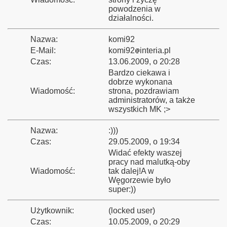
powodzenia w
działalności.
Nazwa:
komi92
bsku
E-Mail:
komi92
interia.pl
2010
Czas:
13.06.2009, o 20:28
Bardzo ciekawa i
dobrze wykonana
Wiadomość:
strona, pozdrawiam
administratorów, a także
łbrzych Główny
wszystkich MK ;>
Nazwa:
:)))
Czas:
29.05.2009, o 19:34
owni
Widać efekty waszej
pracy nad malutką-oby
la Muzeum Wojska w Białymstoku
Wiadomość:
tak dalej!A w
Węgorzewie było
super:))
y Mazury 2009"
Użytkownik:
(locked user)
Czas:
10.05.2009, o 20:29